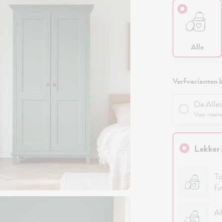
Alle
Verfvarianten k
De Alle
Voor intens
Lekker 
To
fi
Af