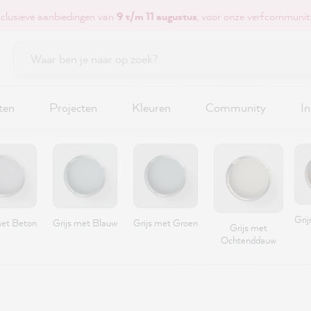
xclusieve aanbiedingen van
9 t/m 11 augustus
, voor onze verfcommunit
ten
Projecten
Kleuren
Community
In
Grij
met Beton
Grijs met Blauw
Grijs met Groen
Grijs met
Ochtenddauw