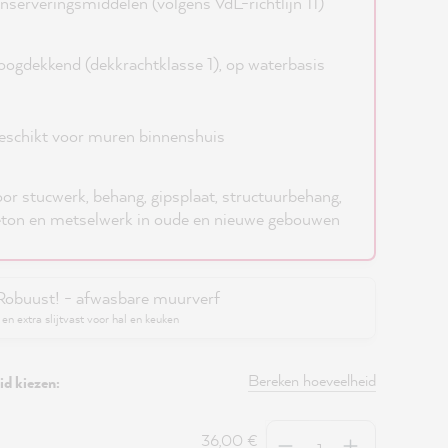
nserveringsmiddelen (volgens VdL-richtlijn 11)
ogdekkend (dekkrachtklasse 1), op waterbasis
schikt voor muren binnenshuis
or stucwerk, behang, gipsplaat, structuurbehang,
ton en metselwerk in oude en nieuwe gebouwen
Robuust! - afwasbare muurverf
en extra slijtvast voor hal en keuken
Bereken hoeveelheid
d kiezen:
Hoeveelheid
36,00 €