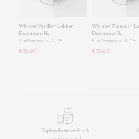
Wit met Vanille - Lekker
Wit met Glazuur - L
Duurzaam 1L
Duurzaam 1L
MissPompadour
•
1L, 2.5L
MissPompadour
•
1L, 2.5L
€ 36,00
€ 36,00
Topkwaliteit verf
, dekt
G
goed op alles!