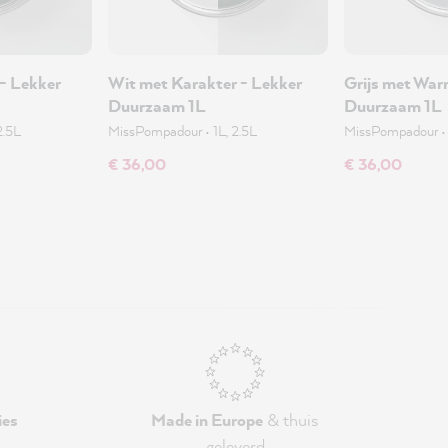
 - Lekker
Wit met Karakter - Lekker
Grijs met War
Duurzaam 1L
Duurzaam 1L
2.5L
MissPompadour
•
1L, 2.5L
MissPompadour
€ 36,00
€ 36,00
ies
Made in Europe
& thuis
geleverd