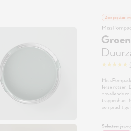
Zeer populair
: m
MissPompad
Groen
Duurz
MissPompadou
Ierse rotsen. D
opvallende mu
trappenhuis.
een prachtige 
Selecteer je pro