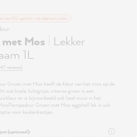
eer dan 922x gekocht in de afgelopen weken.
our
|
 met Mos
Lekker
aam 1L
(47 reviews)
r Groen met Mos heeft de kleur van het mos op de
it wat koele, lichtgrijze, intense groen is een
urkleur en is bijvoorbeeld ook heel mooi in het
 MissPompadour Groen met Mos eggshell lak is ook
optie voor keukenkastjes.
ject (optioneel):