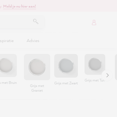
y.
Meld je nu hier aan!
spiratie
Advies
Grijs met Turf
s met Bruin
Grijs met Zwart
Grijs met
Graniet