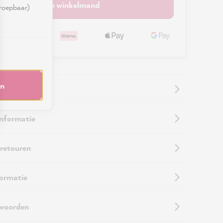
In de winkelmand
rroepbaar)
en
informatie
 retouren
formatie
twoorden