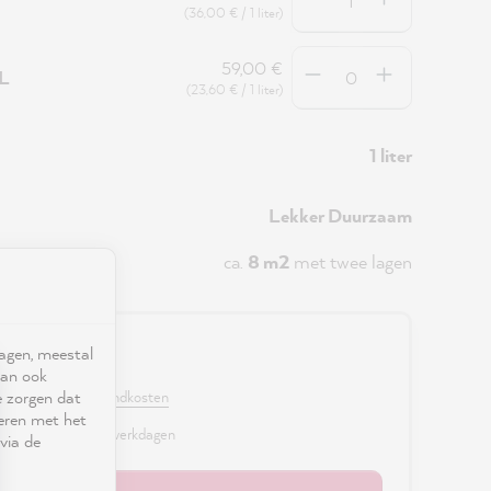
(36,00 € / 1 liter)
Hoeveelheid
59,00 €
5L
(23,60 € / 1 liter)
1 liter
Lekker Duurzaam
ca.
8 m2
met twee lagen
ragen, meestal
0 €
kan ook
e zorgen dat
. BTW en excl. verzendkosten
seren met het
r, levertijd: 2 - 3 werkdagen
via de