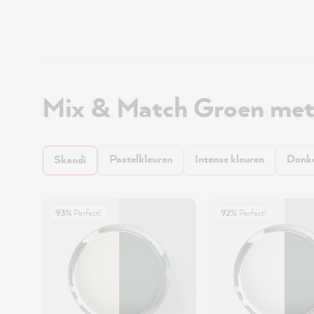
Mix & Match Groen me
Pastelkleuren
Intense kleuren
Donke
Skandi
93%
Perfect!
92%
Perfect!