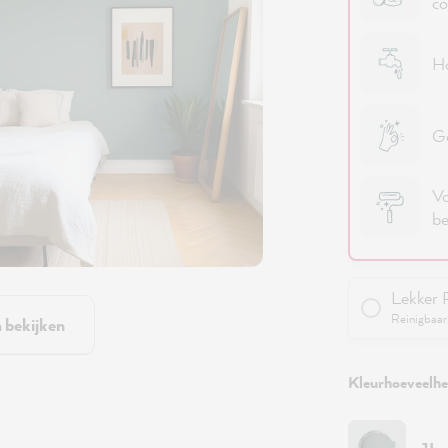
co
Ho
Ge
Vo
be
Lekker 
Reinigbaar 
n bekijken
Kleurhoeveelhei