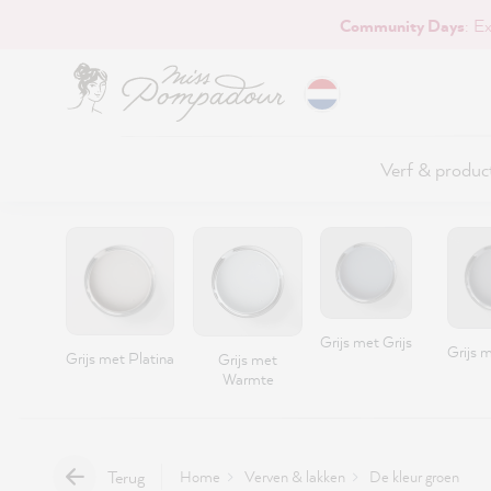
Community Days
: E
naar de hoofdinhoud
Verf & produc
Grijs met Grijs
Grijs 
Grijs met Platina
Grijs met
Warmte
Terug
Home
Verven & lakken
De kleur groen