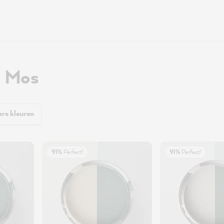
t Mos
re kleuren
91%
Perfect!
91%
Perfect!