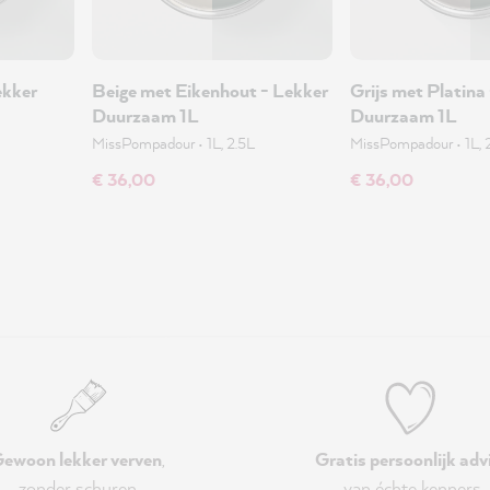
ekker
Beige met Eikenhout - Lekker
Grijs met Platina
Duurzaam 1L
Duurzaam 1L
MissPompadour
•
1L, 2.5L
MissPompadour
•
1L, 
€ 36,00
€ 36,00
ewoon lekker verven
,
Gratis persoonlijk adv
zonder schuren
van échte kenners