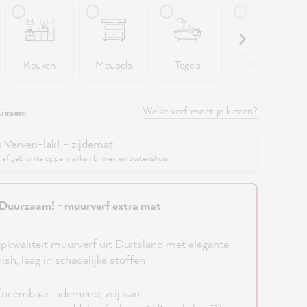
Keuken
Meubels
Tegels
Muren
Welke verf moet je kiezen?
iezen:
s Verven-lak! - zijdemat
ief gebruikte oppervlakken binnen en buitenshuis
Duurzaam! - muurverf extra mat
pkwaliteit muurverf uit Duitsland met elegante
nish, laag in schadelijke stoffen
neembaar, ademend, vrij van