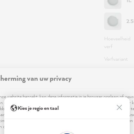
1L
2.
Hoeveelheid
verf
Verfvariant
Dekking
herming van uw privacy
ze website bezoekt, kan deze informatie in je browser opslaan of opv
36,0
n cookies. Deze informatie is niet alleen technisch noodzakelijk, maar 
Kies je regio en taal
bben op je, je instellingen of je apparaat en wordt gebruikt om ervoor t
Prijzen incl
ar verwachting functioneert en om je gebruik van de website te analy
Beschikbaa
imalisering ervan, en om gepersonaliseerde advertenties aan te bieden 
 in de verklaring inzake gegevensbescherming worden genoemd.