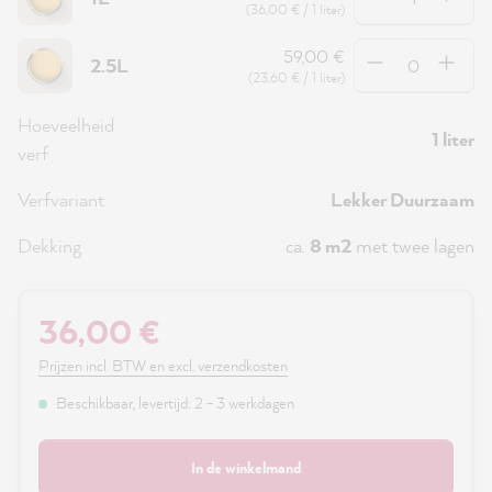
(36,00 € / 1 liter)
Hoeveelheid
59,00 €
2.5L
(23,60 € / 1 liter)
Hoeveelheid
1 liter
verf
Verfvariant
Lekker Duurzaam
Dekking
ca.
8 m2
met twee lagen
36,00 €
Prijzen incl. BTW en excl. verzendkosten
Beschikbaar, levertijd: 2 - 3 werkdagen
In de winkelmand