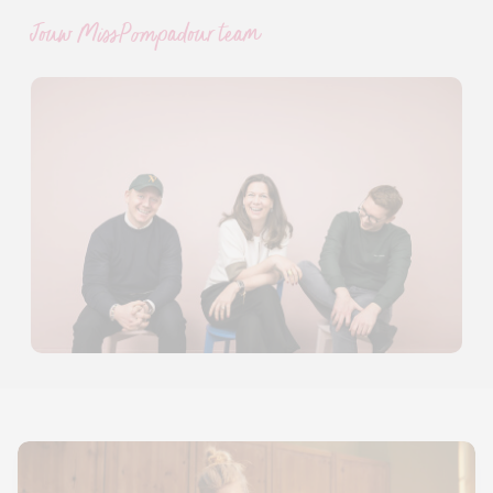
Jouw MissPompadour team