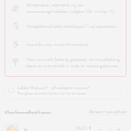
Afneembaar, ademend, vrij van
conserveringsmiddelen (volgens VdL-richtlijn 11)
Hoogdekkend (dekkrachtklasse 1), op waterbasis
Geschikt voor muren binnenshuis
Voor stucwerk, behang, gipsplaat, structuurbehang,
beton en metselwerk in oude en nieuwe gebouwen
Lekker Robuust! - afwasbare muurverf
Reinigbaar en extra slijtvast voor hal en keuken
Bereken hoeveelheid
Kleurhoeveelheid kiezen:
Hoeveelheid
36,00 €
1L