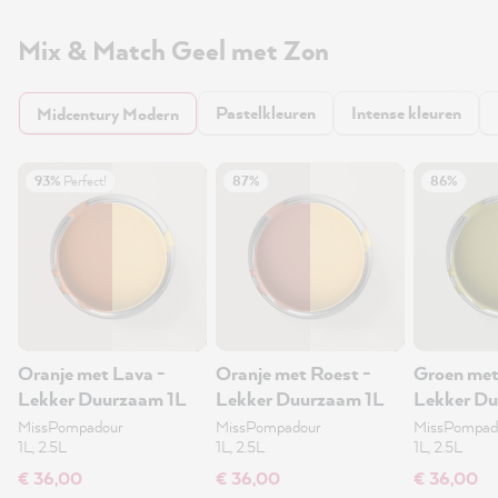
Mix & Match Geel met Zon
Pastelkleuren
Intense kleuren
Midcentury Modern
93%
Perfect!
87%
86%
Oranje met Lava -
Oranje met Roest -
Groen met
Lekker Duurzaam 1L
Lekker Duurzaam 1L
Lekker Du
MissPompadour
MissPompadour
MissPompad
1L, 2.5L
1L, 2.5L
1L, 2.5L
€ 36,00
€ 36,00
€ 36,00