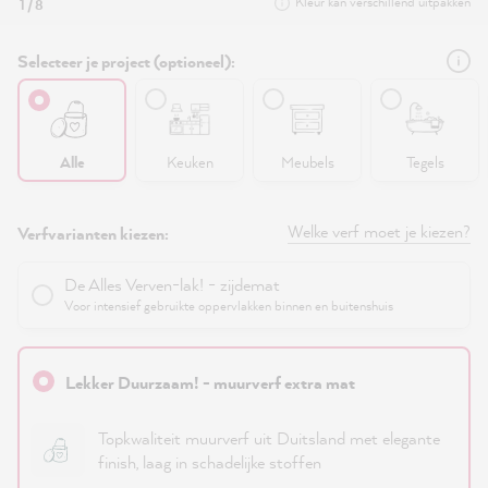
Kleur kan verschillend uitpakken
1 / 8
Selecteer je project (optioneel):
Alle
Keuken
Meubels
Tegels
Welke verf moet je kiezen?
Verfvarianten kiezen:
De Alles Verven-lak! - zijdemat
Voor intensief gebruikte oppervlakken binnen en buitenshuis
Lekker Duurzaam! - muurverf extra mat
Topkwaliteit muurverf uit Duitsland met elegante
finish, laag in schadelijke stoffen