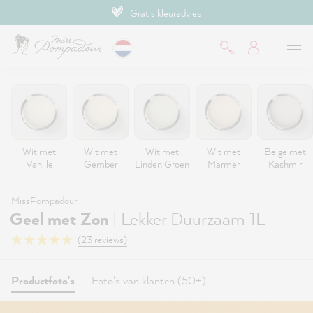
Gratis kleuradvies
de hoofdinhoud
Wit met
Wit met
Wit met
Wit met
Beige met
Vanille
Gember
Linden Groen
Marmer
Kashmir
MissPompadour
|
Geel met Zon
Lekker Duurzaam 1L
(23 reviews)
Productfoto's
Foto's van klanten (50+)