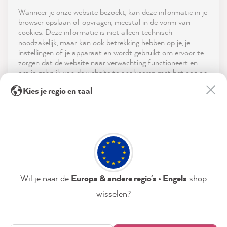
Shop
Wanneer je onze website bezoekt, kan deze informatie in je
reviews-io
browser opslaan of opvragen, meestal in de vorm van
Service
cookies. Deze informatie is niet alleen technisch
noodzakelijk, maar kan ook betrekking hebben op je, je
instellingen of je apparaat en wordt gebruikt om ervoor te
Neem contact op met
zorgen dat de website naar verwachting functioneert en
om je gebruik van de website te analyseren met het oog op
App downloaden
de optimalisering ervan, en om gepersonaliseerde
Sandy B
Kies je regio en taal
advertenties aan te bieden via de diensten die in de
Verified Customer
Twitter
verklaring inzake gegevensbescherming worden genoemd.
Prijzen
Tolle Farben. Bin Fan!
Facebook
Door op "Accepteren & sluiten" te klikken, ga je vrijwillig
Helpful
?
Yes
Share
Sociale media
akkoord (op elk moment herroepbaar) met deze
Hamburg, Germany,
2 minutes ago
gegevensverwerking.
Privacybeleid
Colofon
Instellen
Wil je naar de
Europa & andere regio's • Engels
shop
Beatrice K
wisselen?
Verified Customer
Accepteren & sluiten
MissPompadour Grau mit Meersalz - Der Alles
Streichen Lack 2.5L