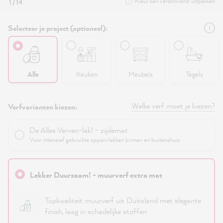
Kleur kan verschillend uitpakken
1 / 14
Selecteer je project (optioneel):
Alle
Keuken
Meubels
Tegels
Welke verf moet je kiezen?
Verfvarianten kiezen:
De Alles Verven-lak! - zijdemat
Voor intensief gebruikte oppervlakken binnen en buitenshuis
Lekker Duurzaam! - muurverf extra mat
Topkwaliteit muurverf uit Duitsland met elegante
finish, laag in schadelijke stoffen