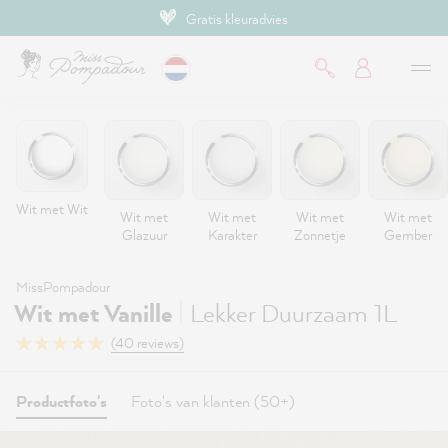
Gratis kleuradvies
de hoofdinhoud
Wit met Wit
Wit met
Wit met
Wit met
Wit met
Glazuur
Karakter
Zonnetje
Gember
MissPompadour
|
Wit met Vanille
Lekker Duurzaam 1L
(40 reviews)
Productfoto's
Foto's van klanten (50+)