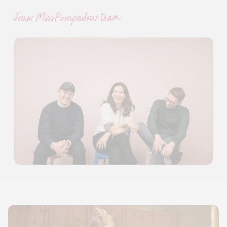
Jouw MissPompadour team