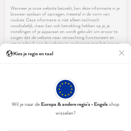
Shop
Wanneer je onze website bezoekt, kan deze informatie in je
reviews-io
browser opslaan of opvragen, meestal in de vorm van
Service
cookies. Deze informatie is niet alleen technisch
noodzakelijk, maar kan ook betrekking hebben op je, je
instellingen of je apparaat en wordt gebruikt om ervoor te
Neem contact op met
zorgen dat de website naar verwachting functioneert en
om je gebruik van de website te analyseren met het oog op
App downloaden
de optimalisering ervan, en om gepersonaliseerde
Birgit B
Kies je regio en taal
advertenties aan te bieden via de diensten die in de
Verified Customer
Twitter
verklaring inzake gegevensbescherming worden genoemd.
Prijzen
Super Farbe
Facebook
Door op "Accepteren & sluiten" te klikken, ga je vrijwillig
Helpful
?
Yes
Share
1 minute ago
Sociale media
akkoord (op elk moment herroepbaar) met deze
gegevensverwerking.
Anonym
Privacybeleid
Colofon
Instellen
Wil je naar de
Europa & andere regio's • Engels
shop
Verified Customer
wisselen?
MissPompadour Beige mit Milchkaffee - Der Alles
Streichen Lack 2.5L
Accepteren & sluiten
Easy to process, you get super consistent
Twitter