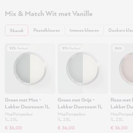
Mix & Match Wit met Vanille
Pastelkleuren
Intense kleuren
Donkere kle
Skandi
93%
Perfect!
91%
Perfect!
86%
Groen met Mos -
Groen met Grijs -
Roze met 
Lekker Duurzaam 1L
Lekker Duurzaam 1L
Lekker D
muurverf 
MissPompadour
MissPompadour
MissPompad
1L, 2.5L
1L, 2.5L
1L, 2.5L
€ 36,00
€ 36,00
€ 36,00