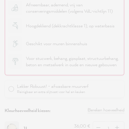
Afneembaar, ademend, vrij van
conserveringsmiddelen (volgens VdL-richtlijn 11)
Hoogdekkend (dekkrachtklasse 1), op waterbasis
Geschikt voor muren binnenshuis
Voor stucwerk, behang, gipsplaat, structuurbehang,
beton en metselwerk in oude en nieuwe gebouwen
Lekker Robuust! - afwasbare muurverf
Reinigbaar en extra slijtvast voor hal en keuken
Bereken hoeveelheid
Kleurhoeveelheid kiezen:
Hoeveelheid
36,00 €
1L