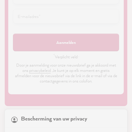
Aanmelden
*
Verplicht veld ·
Door je aanmelding voor onze nieuwsbrief ga je akkoord met
ons
privacybeleid
. Je kunt je op elk moment en gratis
afmelden voor de nieuwsbrief via de link in de e-mail of via de
contactgegevens in ons colofon.
21,872
Reviews
Bescherming van uw privacy
4.9
rating
8,985
reviews
Shop