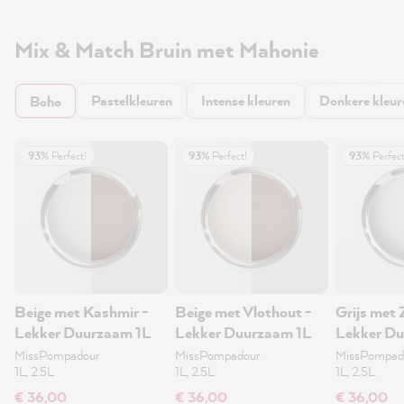
Mix & Match Bruin met Mahonie
Pastelkleuren
Intense kleuren
Donkere kleur
Boho
93%
Perfect!
93%
Perfect!
93%
Perfect
Beige met Kashmir -
Beige met Vlothout -
Grijs met 
Lekker Duurzaam 1L
Lekker Duurzaam 1L
Lekker Du
MissPompadour
MissPompadour
MissPompad
1L, 2.5L
1L, 2.5L
1L, 2.5L
€ 36,00
€ 36,00
€ 36,00