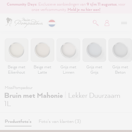
Community Days
: Exclusieve aanbiedingen van
9 t/m 11 augustus
, voor
de hoofdinhoud
onze verfcommunity.
Meld je nu hier aan!
Beige met
Beige met
Grijs met
Grijs met
Grijs met
Eikenhout
Latte
Linnen
Grijs
Beton
MissPompadour
|
Bruin met Mahonie
Lekker Duurzaam
1L
Productfoto's
Foto's van klanten (3)