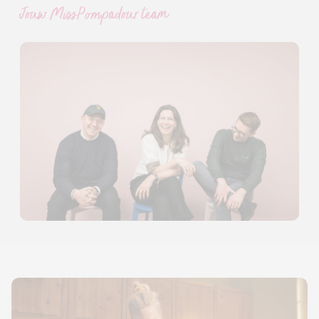
Jouw MissPompadour team