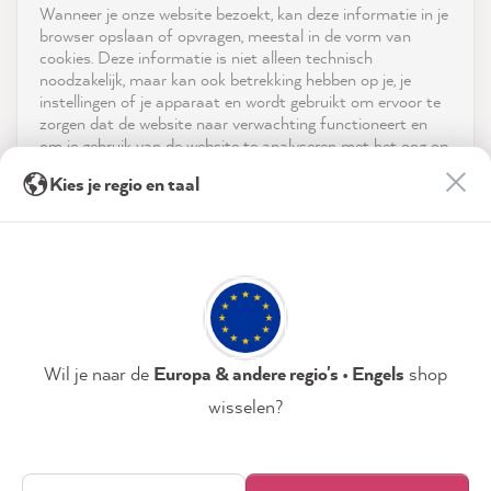
Wanneer je onze website bezoekt, kan deze informatie in je
reviews-io
browser opslaan of opvragen, meestal in de vorm van
Service
cookies. Deze informatie is niet alleen technisch
noodzakelijk, maar kan ook betrekking hebben op je, je
instellingen of je apparaat en wordt gebruikt om ervoor te
Neem contact op met
zorgen dat de website naar verwachting functioneert en
om je gebruik van de website te analyseren met het oog op
App downloaden
de optimalisering ervan, en om gepersonaliseerde
Thorsten G
Kies je regio en taal
advertenties aan te bieden via de diensten die in de
Verified Customer
verklaring inzake gegevensbescherming worden genoemd.
Prijzen
MissPompadour Blau mit Seifenblasen - Der Alles
Streichen Lack 2.5L
Door op "Accepteren & sluiten" te klikken, ga je vrijwillig
Twitter
Sociale media
Very nice color, highly recommended:)
akkoord (op elk moment herroepbaar) met deze
Facebook
gegevensverwerking.
Helpful
?
Yes
Share
Schüttorf, DE,
3 hours ago
Privacybeleid
Colofon
Instellen
Wil je naar de
Europa & andere regio's • Engels
shop
Mareen K
wisselen?
Verified Customer
Accepteren & sluiten
MissPompadour Weiß mit Sonne - Der Alles
Streichen Lack 1L