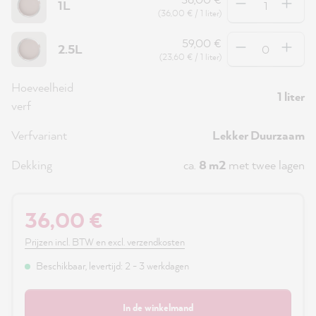
1L
(36,00 € / 1 liter)
Hoeveelheid
59,00 €
2.5L
(23,60 € / 1 liter)
Hoeveelheid
1 liter
verf
Verfvariant
Lekker Duurzaam
Dekking
ca.
8 m2
met twee lagen
36,00 €
Prijzen incl. BTW en excl. verzendkosten
Beschikbaar, levertijd: 2 - 3 werkdagen
In de winkelmand