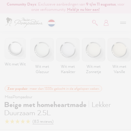
Community Days
: Exclusieve aanbiedingen van
9 t/m 11 augustus
, voor
de hoofdinhoud
onze verfcommunity.
Meld je nu hier aan!
Wit met Wit
Wit met
Wit met
Wit met
Wit met
Glazuur
Karakter
Zonnetje
Vanille
Zeer populair
: meer dan 1335x gekocht in de afgelopen weken.
MissPompadour
|
Beige met homeheartmade
Lekker
Duurzaam 2.5L
(83 reviews)