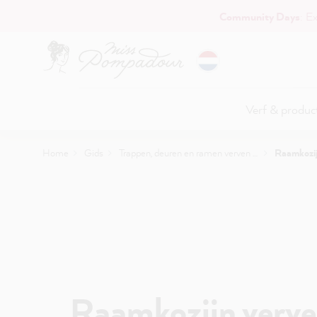
Community Days
: E
naar de hoofdinhoud
Verf & produc
Home
Gids
Trappen, deuren en ramen verven Maar
Raamkozijn verven: Zo doe j
Raamkozijn verve