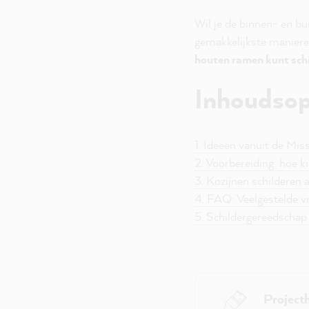
Wil je de binnen- en bu
gemakkelijkste manieren
houten ramen kunt sch
Inhoudso
1. Ideeën vanuit de M
2. Voorbereiding: hoe ki
3. Kozijnen schilderen
4. FAQ: Veelgestelde v
5. Schildergereedscha
Project