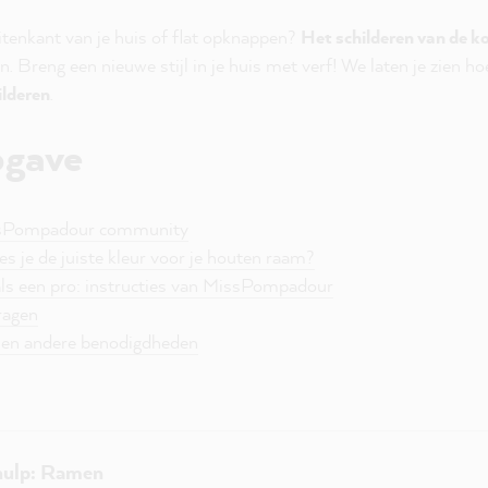
itenkant van je huis of flat opknappen?
Het schilderen van de k
. Breng een nieuwe stijl in je huis met verf! We laten je zien ho
ilderen
.
pgave
issPompadour community
es je de juiste kleur voor je houten raam?
 als een pro: instructies van MissPompadour
ragen
p en andere benodigdheden
hulp: Ramen