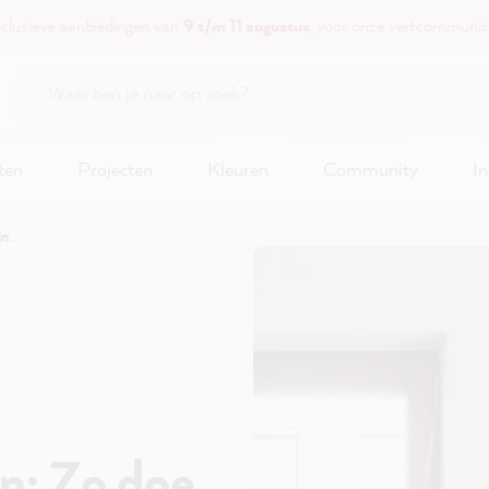
xclusieve aanbiedingen van
9 t/m 11 augustus
, voor onze verfcommunit
ten
Projecten
Kleuren
Community
In
e dat
n: Zo doe