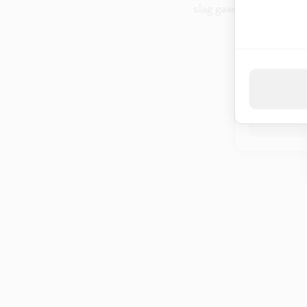
slag gaan met het opma
Door op "Acce
met deze geg
Privacybel