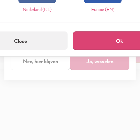
ken van je gevel!
pteren & sluiten" te klikken, ga je vrijwillig akkoord (op elk moment he
Nederland (NL)
Europe (EN)
evensverwerking.
Wil je naar de
Europa & andere regio's • Engels
shop
eid
Colofon
Instellen
wisselen?
Close
Ok
Alleen noodzakelijk
Accepteren & sluit
Nee, hier blijven
Ja, wisselen