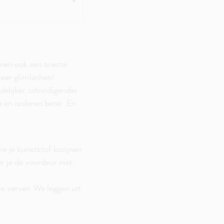
nen ook een trieste
weer glimlachen!
elijker, uitnodigender
e en isoleren beter. En
e je kunststof kozijnen
er je de voordeur niet
s verven. We leggen uit
n
.