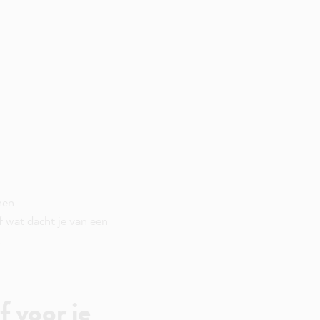
nen.
f wat dacht je van een
.
f voor je