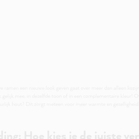
 ramen een nieuwe look geven gaat over meer dan alleen kozij
 gelijk mee, in dezelfde toon of in een complementaire kleur! O
urlijk hout? Dit zorgt meteen voor meer warmte en gezelligheid
ing: Hoe kies je de juiste ver