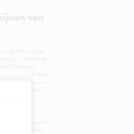
zijnen van
nwoordig hebben ze een
tstraling. Maar
houten
 kleur
Zwart met
our
Blauw met Wolk
kan
 verschillende kleuren
in de slaapkamer of
ragen, meestal
kan ook
e zorgen dat
 houten ramen wit
seren met het
via de
roen met Oceaan
van
 Dus laten we aan de