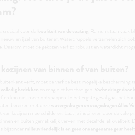
am?
is cruciaal voor de
kwaliteit van de coating
. Ramen staan vaak bl
 sneeuw en ijzel van buitenaf. Waterdruppels verzamelen zich oo
. Daarom moet de gekozen verf zo robuust en waterdicht mogeli
e kozijnen van binnen of van buiten?
buitenkant verft, moet de verf de best mogelijke bescherming t
 volledig bedekken
en mag niet beschadigen.
Vocht dringt door 
rf en kan niet meer ontsnappen. In het ergste geval gaat het hout
ltaten bereiken met onze
watergedragen en ecogedragen Alles Ve
t van kozijnen mee schilderen. Laat je inspireren door de vele pr
innen en buiten gemakkelijk verven met dezelfde lakkwaliteit.
is bijzonder
milieuvriendelijk is en geen onaangename geur
heeft