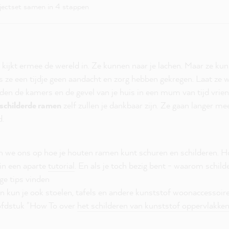
ojectset samen in 4 stappen
 kijkt ermee de wereld in. Ze kunnen naar je lachen. Maar ze kun
s ze een tijdje geen aandacht en zorg hebben gekregen. Laat ze 
den de kamers en de gevel van je huis in een mum van tijd vriend
schilderde ramen
zelf zullen je dankbaar zijn. Ze gaan langer me
d.
n we ons op hoe je houten ramen kunt schuren en schilderen. Ho
 in een aparte
tutorial
. En als je toch bezig bent - waarom schild
ge tips vinden
 kun je ook stoelen, tafels en andere kunststof woonaccessoire
oofdstuk "How To over
het schilderen van kunststof oppervlakke