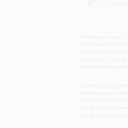
Stel je pr
Ramen zijn als ogen. Je
indruk maken. Vooral al
Met een frisse verf wor
en gezelliger. Ook de
ge
je bespaart ook nog gel
In deze "How To" richte
schildert, kun je vinden
ook? Je kunt
hier
handi
Net als kunststof ramen
hoe dit werkt in het h