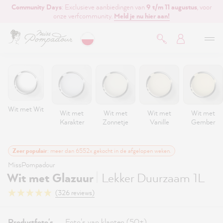
Community Days
: Exclusieve aanbiedingen van
9 t/m 11 augustus
, voor
de hoofdinhoud
onze verfcommunity.
Meld je nu hier aan!
Wit met Wit
Wit met
Wit met
Wit met
Wit met
Karakter
Zonnetje
Vanille
Gember
Zeer populair
: meer dan 6552x gekocht in de afgelopen weken.
MissPompadour
|
Wit met Glazuur
Lekker Duurzaam 1L
(326 reviews)
Productfoto's
Foto's van klanten (50+)