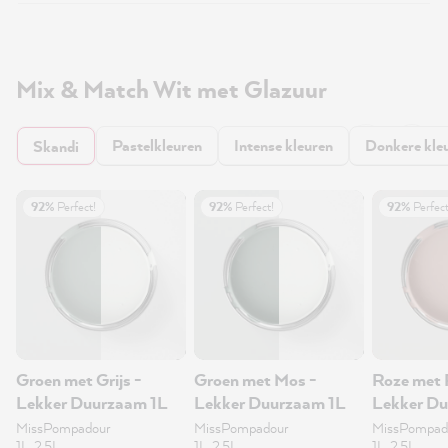
Mix & Match Wit met Glazuur
Pastelkleuren
Intense kleuren
Donkere kle
Skandi
92%
Perfect!
92%
Perfect!
92%
Perfect
Groen met Grijs -
Groen met Mos -
Roze met 
Lekker Duurzaam 1L
Lekker Duurzaam 1L
Lekker D
muurverf 
MissPompadour
MissPompadour
MissPompad
1L, 2.5L
1L, 2.5L
1L, 2.5L