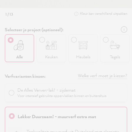
Kleur kan verschillend uitpakken
1 / 13
Selecteer je project (optioneel):
Alle
Keuken
Meubels
Tegels
Welke verf moet je kiezen?
Verfvarianten kiezen:
De Alles Verven-lak! - zijdemat
Voor intensief gebruikte oppervlakken binnen en buitenshuis
Lekker Duurzaam! - muurverf extra mat
Topkwaliteit muurverf uit Duitsland met elegante