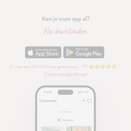
Ken je onze app al?
Nu downloaden
4.9
Al meer dan 200.000 keer gedownload
Dit kan onze app allemaal