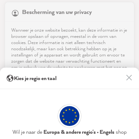
Bescherming van uw privacy
4.9
rating
8,985
reviews
Shop
Wanneer je onze website bezoekt, kan deze informatie in je
reviews-io
browser opslaan of opvragen, meestal in de vorm van
Service
cookies. Deze informatie is niet alleen technisch
noodzakelijk, maar kan ook betrekking hebben op je, je
instellingen of je apparaat en wordt gebruikt om ervoor te
Neem contact op met
zorgen dat de website naar verwachting functioneert en
om je gebruik van de website te analyseren met het oog op
App downloaden
de optimalisering ervan, en om gepersonaliseerde
Julia K
Kies je regio en taal
advertenties aan te bieden via de diensten die in de
Verified Customer
verklaring inzake gegevensbescherming worden genoemd.
Prijzen
I'm super happy with everything. Did
Twitter
everything work out again and again
Door op "Accepteren & sluiten" te klikken, ga je vrijwillig
Facebook
Sociale media
akkoord (op elk moment herroepbaar) met deze
Helpful
?
Yes
Share
7 seconds ago
gegevensverwerking.
Privacybeleid
Colofon
Instellen
Wil je naar de
Europa & andere regio's • Engels
shop
Mira B