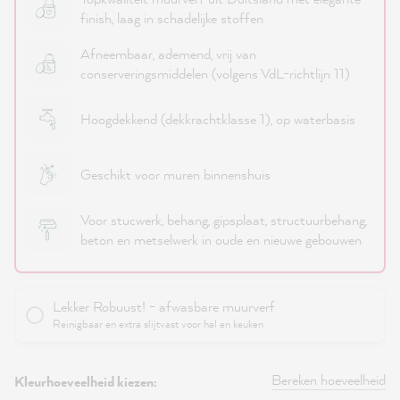
finish, laag in schadelijke stoffen
Afneembaar, ademend, vrij van
conserveringsmiddelen (volgens VdL-richtlijn 11)
Hoogdekkend (dekkrachtklasse 1), op waterbasis
Geschikt voor muren binnenshuis
Voor stucwerk, behang, gipsplaat, structuurbehang,
beton en metselwerk in oude en nieuwe gebouwen
Lekker Robuust! - afwasbare muurverf
Reinigbaar en extra slijtvast voor hal en keuken
Bereken hoeveelheid
Kleurhoeveelheid kiezen: