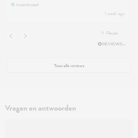
packaged and shipped goods. I'm buying
Incentivized
MissPompadour paints again.
1 week ago
Pause
Toon alle reviews
Vragen en antwoorden