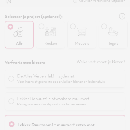
Kleur kan verschillend uitpakken
1 / 6
Selecteer je project (optioneel):
Alle
Keuken
Meubels
Tegels
Welke verf moet je kiezen?
Verfvarianten kiezen:
De Alles Verven-lak! - zijdemat
Voor intensief gebruikte oppervlakken binnen en buitenshuis
Lekker Robuust! - afwasbare muurverf
Reinigbaar en extra slijtvast voor hal en keuken
Lekker Duurzaam! - muurverf extra mat