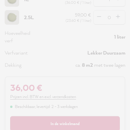
(36,00 € / 1 liter)
Hoeveelheid
59,00 €
2.5L
(23,60 € / 1 liter)
Hoeveelheid
1 liter
verf
Verfvariant
Lekker Duurzaam
Dekking
ca.
8 m2
met twee lagen
36,00 €
Prijzen incl. BTW en excl. verzendkosten
Beschikbaar, levertijd: 2 - 3 werkdagen
In de winkelmand