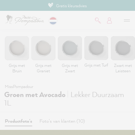
Gratis kleuradvies
de hoofdinhoud
Grijs met Turf
Grijs met
Grijs met
Grijs met
Zwart met
Bruin
Graniet
Zwart
Leisteen
MissPompadour
|
Groen met Avocado
Lekker Duurzaam
1L
Productfoto's
Foto's van klanten (10)