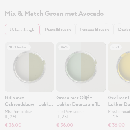
Mix & Match Groen met Avocado
Pastelkleuren
Intense kleuren
Donke
Urban Jungle
90%
Perfect!
86%
85%
Grijs met
Groen met Olijf -
Geel met P
Ochtenddauw - Lekker
Lekker Duurzaam 1L
Lekker Du
Duurzaam 1L
MissPompadour
MissPompadour
MissPompad
1L, 2.5L
1L, 2.5L
1L, 2.5L
€ 36,00
€ 36,00
€ 36,00