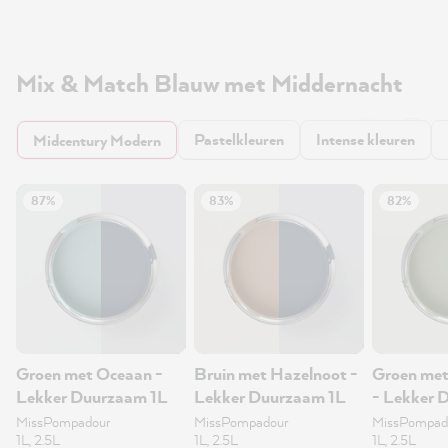
Mix & Match Blauw met Middernacht
Pastelkleuren
Intense kleuren
Midcentury Modern
87%
83%
82%
Groen met Oceaan -
Bruin met Hazelnoot -
Groen met
Lekker Duurzaam 1L
Lekker Duurzaam 1L
- Lekker 
MissPompadour
MissPompadour
MissPompad
1L, 2.5L
1L, 2.5L
1L, 2.5L