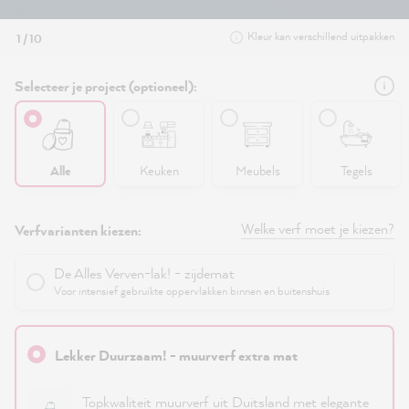
Kleur kan verschillend uitpakken
1 / 10
Selecteer je project (optioneel):
Alle
Keuken
Meubels
Tegels
Welke verf moet je kiezen?
Verfvarianten kiezen:
De Alles Verven-lak! - zijdemat
Voor intensief gebruikte oppervlakken binnen en buitenshuis
Lekker Duurzaam! - muurverf extra mat
Topkwaliteit muurverf uit Duitsland met elegante