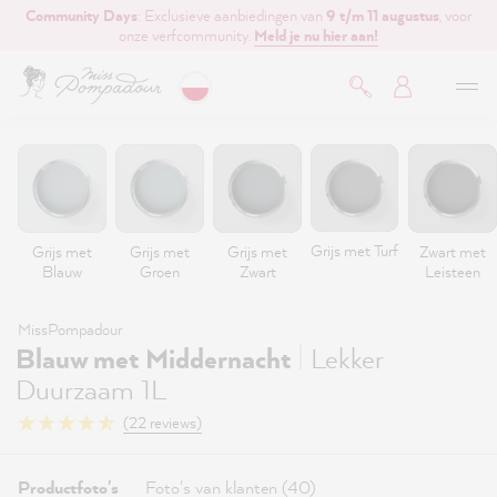
Community Days
: Exclusieve aanbiedingen van
9 t/m 11 augustus
, voor
de hoofdinhoud
onze verfcommunity.
Meld je nu hier aan!
Grijs met Turf
Grijs met
Grijs met
Grijs met
Zwart met
Blauw
Groen
Zwart
Leisteen
MissPompadour
|
Blauw met Middernacht
Lekker
Duurzaam 1L
(22 reviews)
Productfoto's
Foto's van klanten (40)