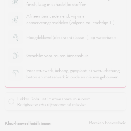
finish, laag in schadelijke stoffen
Afneembaar, ademend, vrij van
conserveringsmiddelen (volgens VdL-richtlijn 11)
Hoogdekkend (dekkrachtklasse 1), op waterbasis
Geschikt voor muren binnenshuis
Voor stucwerk, behang, gipsplaat, structuurbehang,
beton en metselwerk in oude en nieuwe gebouwen
Lekker Robuust! - afwasbare muurverf
Reinigbaar en extra slijtvast voor hal en keuken
Bereken hoeveelheid
Kleurhoeveelheid kiezen: