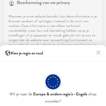
Bescherming van uw privacy
4.9
rating
8,987
reviews
Shop
Wanneer je onze website bezoekt, kan deze informatie in je
reviews-io
browser opslaan of opvragen, meestal in de vorm van
Service
cookies. Deze informatie is niet alleen technisch
noodzakelijk, maar kan ook betrekking hebben op je, je
instellingen of je apparaat en wordt gebruikt om ervoor te
Neem contact op met
zorgen dat de website naar verwachting functioneert en
om je gebruik van de website te analyseren met het oog op
App downloaden
de optimalisering ervan, en om gepersonaliseerde
Anne L
Kies je regio en taal
advertenties aan te bieden via de diensten die in de
Verified Customer
verklaring inzake gegevensbescherming worden genoemd.
Prijzen
The color selection is simply great. The
before and after pictures show very
Door op "Accepteren & sluiten" te klikken, ga je vrijwillig
Sociale media
convincingly what you could change within
akkoord (op elk moment herroepbaar) met deze
your own four walls. I also think the quality
gegevensverwerking.
of the colors is very good. There are only
Twitter
reductions in price.
Facebook
Privacybeleid
Colofon
Instellen
Wil je naar de
Europa & andere regio's • Engels
shop
Helpful
?
Yes
Share
2 minutes ago
wisselen?