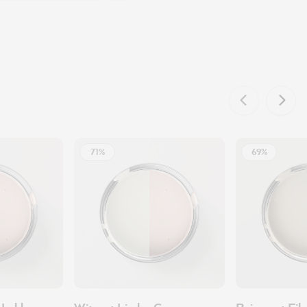
71%
69%