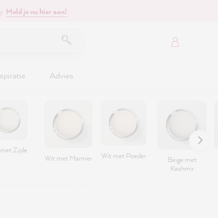
y.
Meld je nu hier aan!
spiratie
Advies
 met Zijde
Wit met Poeder
Wit met Marmer
Beige met
Kashmir