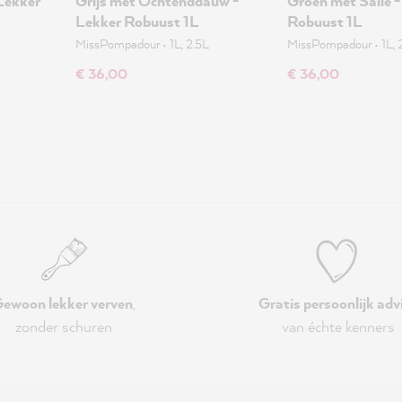
Lekker
Grijs met Ochtenddauw -
Groen met Salie 
Lekker Robuust 1L
Robuust 1L
MissPompadour
•
1L, 2.5L
MissPompadour
•
1L, 
€ 36,00
€ 36,00
ewoon lekker verven
,
Gratis persoonlijk adv
zonder schuren
van échte kenners