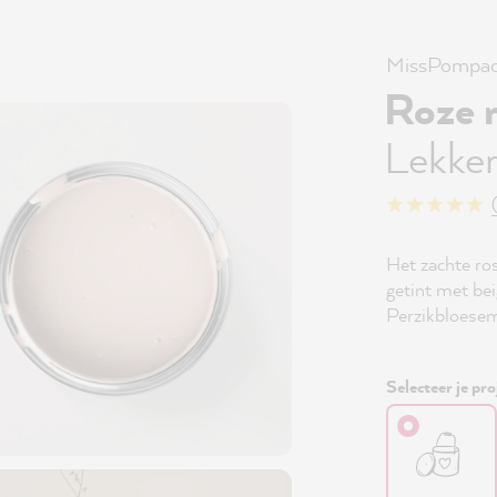
MissPompad
Roze 
Lekke
Het zachte r
getint met b
Perzikbloesem 
Selecteer je pro