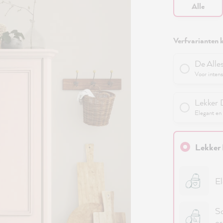
Alle
Verfvarianten k
De Alle
Voor intens
Lekker 
Elegant en 
Lekker 
El
Sc
or