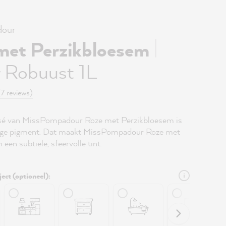
our
|
met Perzikbloesem
r Robuust 1L
(7 reviews)
osé van MissPompadour Roze met Perzikbloesem is
eige pigment. Dat maakt MissPompadour Roze met
een subtiele, sfeervolle tint.
ject (optioneel):