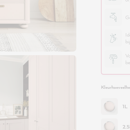
Go
Id
bi
Vo
be
Kleurhoeveelhei
1L
2.