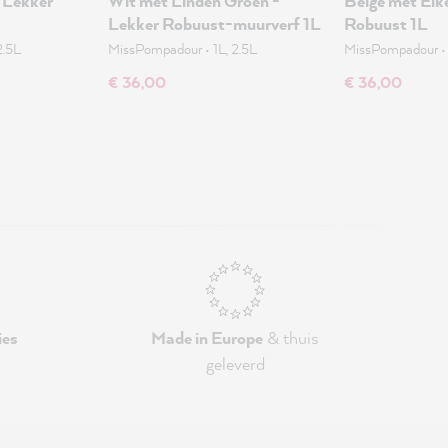
- Lekker
Wit met Linden Groen -
Beige met Eik
Lekker Robuust-muurverf 1L
Robuust 1L
2.5L
MissPompadour
•
1L, 2.5L
MissPompadour
€ 36,00
€ 36,00
ies
Made in Europe
& thuis
geleverd