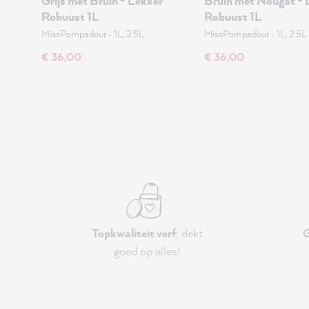
Grijs met Bruin - Lekker
Bruin met Nougat - 
Robuust 1L
Robuust 1L
MissPompadour
•
1L, 2.5L
MissPompadour
•
1L, 2.5L
€ 36,00
€ 36,00
Topkwaliteit verf
, dekt
G
goed op alles!