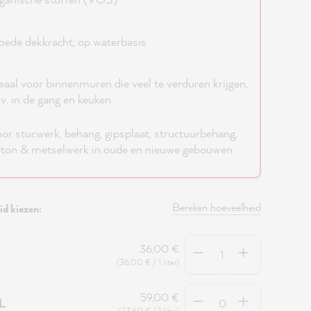
ede dekkracht, op waterbasis
eaal voor binnenmuren die veel te verduren krijgen,
jv. in de gang en keuken
or stucwerk, behang, gipsplaat, structuurbehang,
ton & metselwerk in oude en nieuwe gebouwen
Bereken hoeveelheid
d kiezen:
Hoeveelheid
36,00 €
(36,00 € / 1 liter)
Hoeveelheid
59,00 €
5L
(23,60 € / 1 liter)