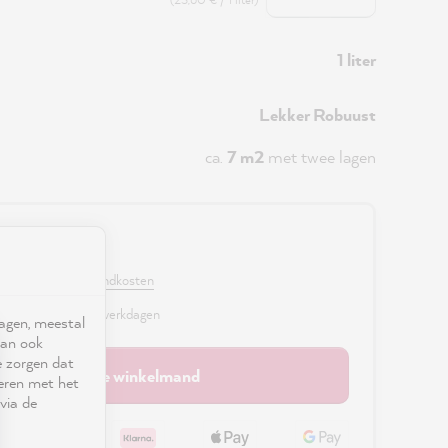
1 liter
Lekker Robuust
ca.
7 m2
met twee lagen
0 €
. BTW en excl. verzendkosten
r, levertijd: 2 - 3 werkdagen
ragen, meestal
kan ook
e zorgen dat
In de winkelmand
seren met het
via de