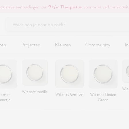
xclusieve aanbiedingen van
9 t/m 11 augustus
, voor onze verfcommunit
ten
Projecten
Kleuren
Community
In
Wit
Wit met Vanille
Wit met Gember
t met
Wit met Linden
nnetje
Groen