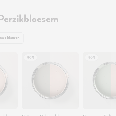
Perzikbloesem
ere kleuren
80%
80%