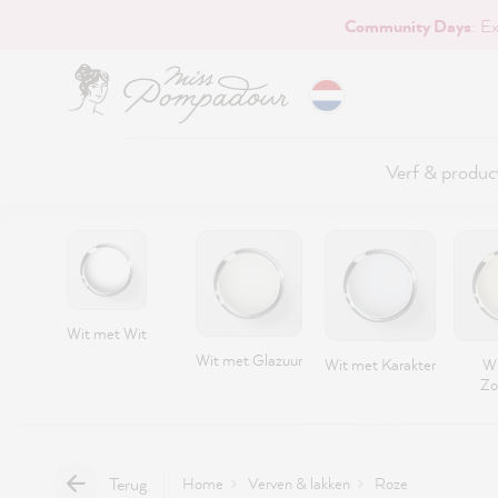
Community Days
: E
naar de hoofdinhoud
Verf & produc
Wit met Wit
Wit met Glazuur
Wit met Karakter
Wi
Zo
Terug
Home
Verven & lakken
Roze