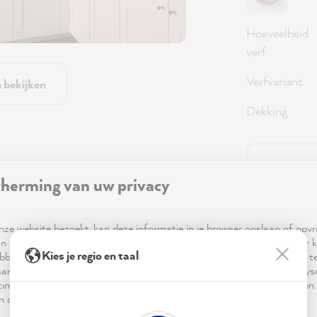
Hoeveelheid
verf
Verfvariant
n bekijken
Dekking
36,0
herming van uw privacy
Prijzen incl
Beschikbaa
ze website bezoekt, kan deze informatie in je browser opslaan of opv
n cookies. Deze informatie is niet alleen technisch noodzakelijk, maar 
Kies je regio en taal
bben op je, je instellingen of je apparaat en wordt gebruikt om ervoor t
ar verwachting functioneert en om je gebruik van de website te analy
imalisering ervan, en om gepersonaliseerde advertenties aan te bieden 
 in de verklaring inzake gegevensbescherming worden genoemd.