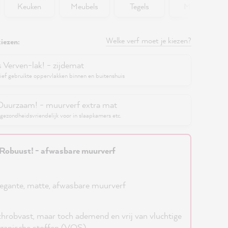
Keuken
Meubels
Tegels
Muren
Welke verf moet je kiezen?
iezen:
s Verven-lak! - zijdemat
ief gebruikte oppervlakken binnen en buitenshuis
Duurzaam! - muurverf extra mat
gezondheidsvriendelijk voor in slaapkamers etc.
Robuust! - afwasbare muurverf
egante, matte, afwasbare muurverf
hrobvast, maar toch ademend en vrij van vluchtige
ganische stoffen (VOS)