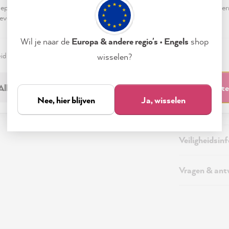
pteren & sluiten" te klikken, ga je vrijwillig akkoord (op elk moment he
evensverwerking.
Wil je naar de
Europa & andere regio's • Engels
shop
Beschrijving
eid
Colofon
Instellen
wisselen?
Aanvullende 
Alleen noodzakelijk
Accepteren & sluit
Nee, hier blijven
Ja, wisselen
Verzending &
Veiligheidsin
Vragen & an