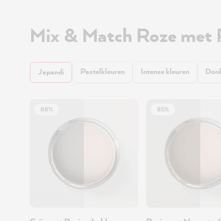
Mix & Match Roze met 
Pastelkleuren
Intense kleuren
Donk
Japandi
88%
85%