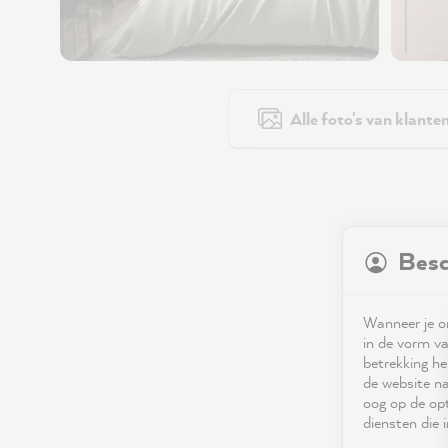
Alle foto's van klante
Besc
Wanneer je on
in de vorm va
betrekking he
de website na
oog op de opt
diensten die