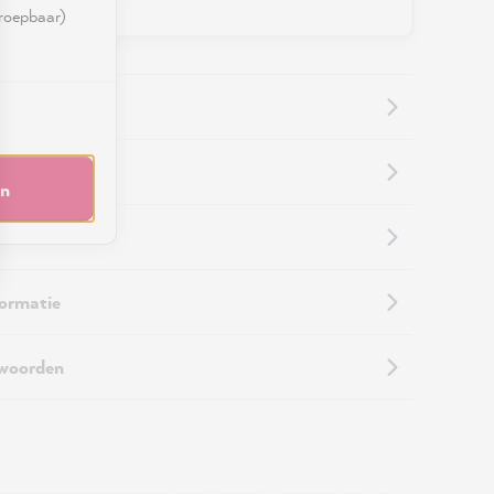
rroepbaar)
informatie
en
 retouren
formatie
twoorden