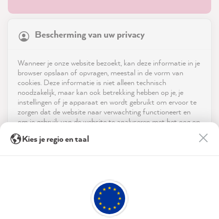
21,847
Reviews
Bescherming van uw privacy
4.9
rating
8,976
reviews
Shop
Wanneer je onze website bezoekt, kan deze informatie in je
reviews-io
browser opslaan of opvragen, meestal in de vorm van
Service
cookies. Deze informatie is niet alleen technisch
noodzakelijk, maar kan ook betrekking hebben op je, je
instellingen of je apparaat en wordt gebruikt om ervoor te
Neem contact op met
zorgen dat de website naar verwachting functioneert en
om je gebruik van de website te analyseren met het oog op
App downloaden
de optimalisering ervan, en om gepersonaliseerde
Anonym
Kies je regio en taal
advertenties aan te bieden via de diensten die in de
Verified Customer
verklaring inzake gegevensbescherming worden genoemd.
Prijzen
MissPompadour Farbkarten-Set Weißtöne
The cards are a great decision-making tool.
Door op "Accepteren & sluiten" te klikken, ga je vrijwillig
Sociale media
Because in the online shop, the colors don't
akkoord (op elk moment herroepbaar) met deze
Twitter
gegevensverwerking.
always come across as they really are.
Facebook
Helpful
?
Yes
Share
Dresden, DE,
46 minutes ago