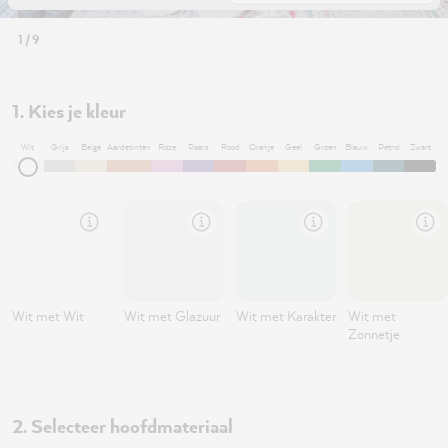
1 / 9
1. Kies je kleur
Wit
Grijs
Beige
Aardetinten
Roze
Paars
Rood
Oranje
Geel
Groen
Blauw
Petrol
Zwart
Wit met Wit
Wit met Glazuur
Wit met Karakter
Wit met
Zonnetje
2. Selecteer hoofdmateriaal