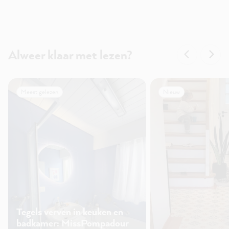
Alweer klaar met lezen?
Meest gelezen
Nieuw
Tegels verven in keuken en
badkamer: MissPompadour