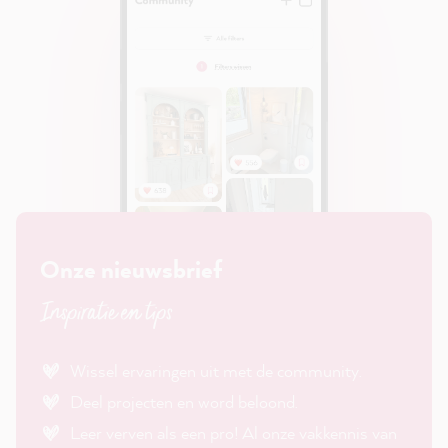
Onze nieuwsbrief
Inspiratie en tips
Wissel ervaringen uit met de community.
Deel projecten en word beloond.
Leer verven als een pro! Al onze vakkennis van