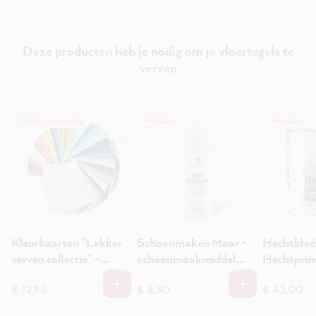
Deze producten heb je nodig om je vloertegels te
verven
Gratis verzending
Populair
Populair
Kleurkaarten "Lekker
Schoonmaken Maar -
Hechtbloc
verven collectie" -
schoonmaakmiddel
Hechtprim
Kleurkaarten
500ml
stainblock
€ 12,95
€ 4,50
€ 43,00