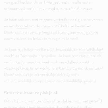
van goed hechtende verf. Vergeet niet om alle resten
schoonmaakmiddel te verwijderen met helder water.
Je hebt ook een niet te grote
verfroller
nodig om te verven
en een
borstel
om de voegen makkelijk te bewerken.
Daarnaast kan een verlengsteel handig zijn voor grotere
oppervlakken, zo belast je je rug niet te veel!
Je kunt het beste het handige, herbruikbare
Het Verfbakje!
van MissPompadour bestellen. Je kunt hier niet alleen de
verf in kwijt, maar het heeft ook verschillende vakken
waarin je kwasten en verfrollers kunt bewaren, ideaal toch!
Daarnaast kun je het verfbakje ook nog eens
milieuvriendelijk composteren na herhaaldelijk gebruik.
Strak resultaat: zo plak je af
Dit is hét moment om alles af te plakken wat niet geverfd
mag worden. Denk bijvoorbeeld aan de randen of de