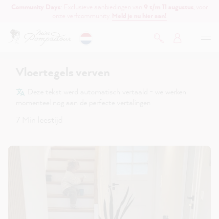
Community Days
: Exclusieve aanbiedingen van
9 t/m 11 augustus
, voor
de hoofdinhoud
onze verfcommunity.
Meld je nu hier aan!
Vloertegels verven
Deze tekst werd automatisch vertaald - we werken
momenteel nog aan de perfecte vertalingen
7 Min leestijd