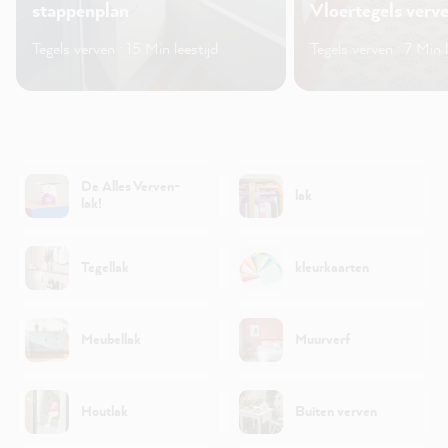
stappenplan
Vloertegels verv
Tegels verven · 15 Min leestijd
Tegels verven · 7 Min l
De Alles Verven-
lak
lak!
Tegellak
kleurkaarten
Meubellak
Muurverf
Houtlak
Buiten verven