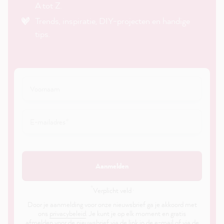
A tot Z.
Trends, inspiratie, DIY-projecten en handige
tips.
Aanmelden
*
Verplicht veld ·
Door je aanmelding voor onze nieuwsbrief ga je akkoord met
ons
privacybeleid
. Je kunt je op elk moment en gratis
afmelden voor de nieuwsbrief via de link in de e-mail of via de