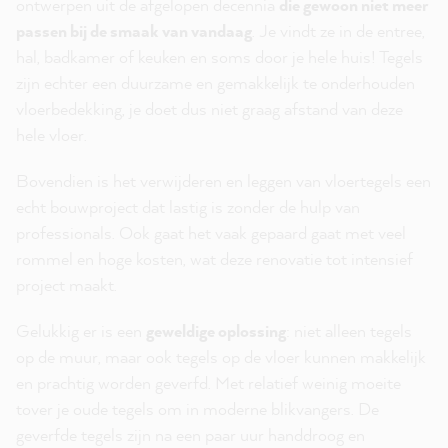
ontwerpen uit de afgelopen decennia
die gewoon niet meer
passen bij de smaak van vandaag
. Je vindt ze in de entree,
hal, badkamer of keuken en soms door je hele huis! Tegels
zijn echter een duurzame en gemakkelijk te onderhouden
vloerbedekking, je doet dus niet graag afstand van deze
hele vloer.
Bovendien is het verwijderen en leggen van vloertegels een
echt bouwproject dat lastig is zonder de hulp van
professionals. Ook gaat het vaak gepaard gaat met veel
rommel en hoge kosten, wat deze renovatie tot intensief
project maakt.
Gelukkig er is een
geweldige oplossing
: niet alleen tegels
op de muur, maar ook tegels op de vloer kunnen makkelijk
en prachtig worden geverfd. Met relatief weinig moeite
tover je oude tegels om in moderne blikvangers. De
geverfde tegels zijn na een paar uur handdroog en