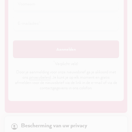
Aanmelden
*
Verplicht veld ·
Door je aanmelding voor onze nieuwsbrief ga je akkoord met
ons
privacybeleid
. Je kunt je op elk moment en gratis
afmelden voor de nieuwsbrief via de link in de e-mail of via de
contactgegevens in ons colofon.
21,861
Reviews
Bescherming van uw privacy