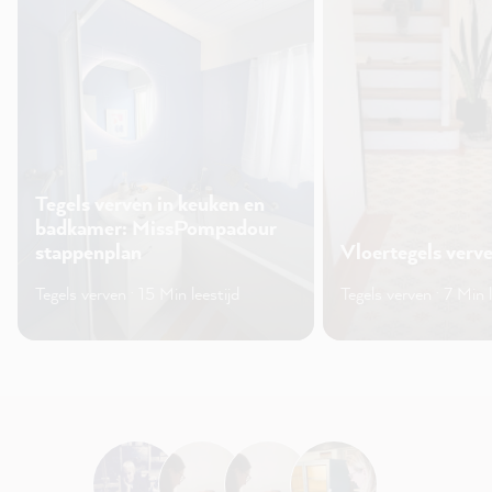
Tegels verven in keuken en
badkamer: MissPompadour
stappenplan
Vloertegels verv
Tegels verven · 15 Min leestijd
Tegels verven · 7 Min l