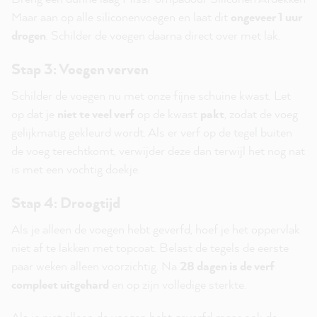
Maar aan op alle siliconenvoegen en laat dit
ongeveer 1 uur
drogen
. Schilder de voegen daarna direct over met lak.
Stap 3: Voegen verven
Schilder de voegen nu met onze fijne schuine kwast. Let
op dat je
niet te veel verf
op de kwast
pakt
, zodat de voeg
gelijkmatig gekleurd wordt. Als er verf op de tegel buiten
de voeg terechtkomt, verwijder deze dan terwijl het nog nat
is met een vochtig doekje.
Stap 4: Droogtijd
Als je alleen de voegen hebt geverfd, hoef je het oppervlak
niet af te lakken met topcoat. Belast de tegels de eerste
paar weken alleen voorzichtig. Na
28 dagen is de verf
compleet uitgehard
en op zijn volledige sterkte.
Als je niet alleen de voegen hebt geverfd maar ook de