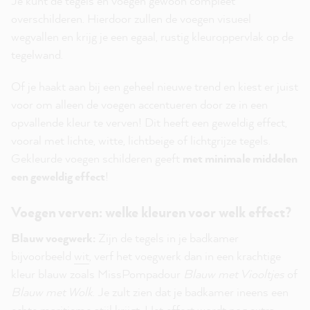
Je kunt de tegels en voegen gewoon compleet
overschilderen. Hierdoor zullen de voegen visueel
wegvallen en krijg je een egaal, rustig kleuroppervlak op de
tegelwand.
Of je haakt aan bij een geheel nieuwe trend en kiest er juist
voor om alleen de voegen accentueren door ze in een
opvallende kleur te verven! Dit heeft een geweldig effect,
vooral met lichte, witte, lichtbeige of lichtgrijze tegels.
Gekleurde voegen schilderen geeft
met minimale middelen
een geweldig effect
!
Voegen verven: welke kleuren voor welk effect?
Blauw voegwerk:
Zijn de tegels in je badkamer
bijvoorbeeld
wit
, verf het voegwerk dan in een krachtige
kleur blauw zoals MissPompadour
Blauw met Viooltjes
of
Blauw met Wolk
. Je zult zien dat je badkamer ineens een
echte maritieme stijl krijgt. Het effect wordt nog extra