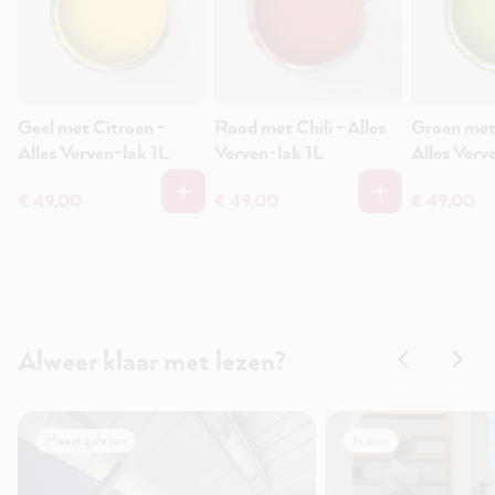
Geel met Citroen -
Rood met Chili - Alles
Groen met
Alles Verven-lak 1L
Verven-lak 1L
Alles Verv
€ 49,00
€ 49,00
€ 49,00
Alweer klaar met lezen?
Meest gelezen
Nieuw