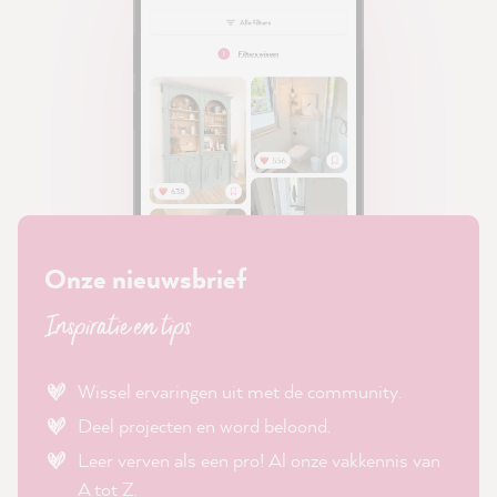
Onze nieuwsbrief
Inspiratie en tips
Wissel ervaringen uit met de community.
Deel projecten en word beloond.
Leer verven als een pro! Al onze vakkennis van
A tot Z.