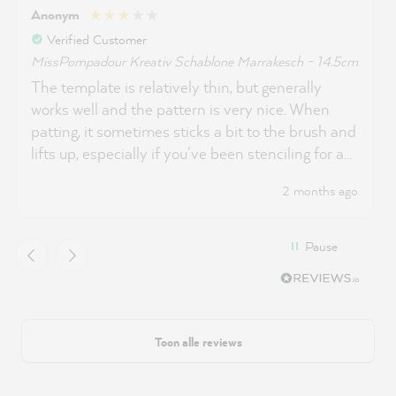
Anonym
Verified Customer
MissPompadour Kreativ Schablone Marrakesch - 14.5cm
The template is relatively thin, but generally
works well and the pattern is very nice. When
patting, it sometimes sticks a bit to the brush and
lifts up, especially if you've been stenciling for a
long time. Cleaning then also no longer works, as
2 months ago
the paint sticks to the stencil after a while. I think
you can still use them well despite the paint.
Pause
Toon alle reviews