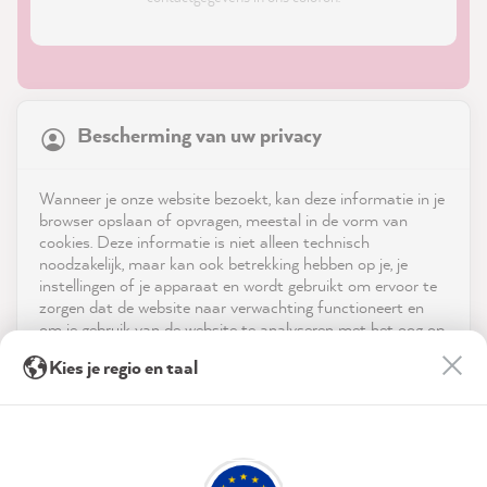
21,863
Reviews
Bescherming van uw privacy
4.9
rating
8,980
reviews
Shop
Wanneer je onze website bezoekt, kan deze informatie in je
reviews-io
browser opslaan of opvragen, meestal in de vorm van
Service
cookies. Deze informatie is niet alleen technisch
noodzakelijk, maar kan ook betrekking hebben op je, je
instellingen of je apparaat en wordt gebruikt om ervoor te
Neem contact op met
zorgen dat de website naar verwachting functioneert en
om je gebruik van de website te analyseren met het oog op
App downloaden
de optimalisering ervan, en om gepersonaliseerde
Stefanie P
Kies je regio en taal
advertenties aan te bieden via de diensten die in de
Verified Customer
verklaring inzake gegevensbescherming worden genoemd.
Prijzen
As always, the colors are easy to apply and
Twitter
provide good coverage.
Door op "Accepteren & sluiten" te klikken, ga je vrijwillig
Facebook
Sociale media
akkoord (op elk moment herroepbaar) met deze
Helpful
?
Yes
Share
28 seconds ago
gegevensverwerking.