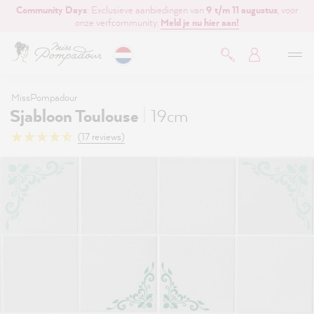
Community Days
: Exclusieve aanbiedingen van
9 t/m 11 augustus
, voor
de hoofdinhoud
onze verfcommunity.
Meld je nu hier aan!
MissPompadour
|
Sjabloon Toulouse
19cm
(17 reviews)