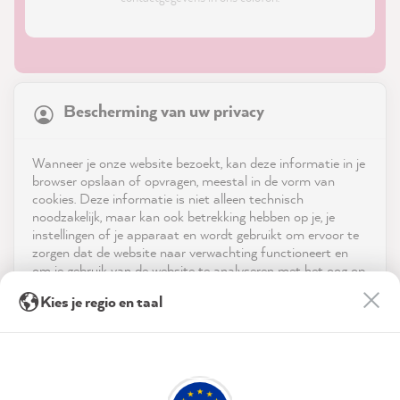
21,886
Reviews
Bescherming van uw privacy
4.9
rating
8,987
reviews
Shop
Wanneer je onze website bezoekt, kan deze informatie in je
reviews-io
browser opslaan of opvragen, meestal in de vorm van
Service
cookies. Deze informatie is niet alleen technisch
noodzakelijk, maar kan ook betrekking hebben op je, je
instellingen of je apparaat en wordt gebruikt om ervoor te
Neem contact op met
zorgen dat de website naar verwachting functioneert en
om je gebruik van de website te analyseren met het oog op
App downloaden
de optimalisering ervan, en om gepersonaliseerde
Anne L
Kies je regio en taal
advertenties aan te bieden via de diensten die in de
Verified Customer
verklaring inzake gegevensbescherming worden genoemd.
Prijzen
The color selection is simply great. The
before and after pictures show very
Door op "Accepteren & sluiten" te klikken, ga je vrijwillig
Sociale media
convincingly what you could change within
akkoord (op elk moment herroepbaar) met deze
your own four walls. I also think the quality
gegevensverwerking.