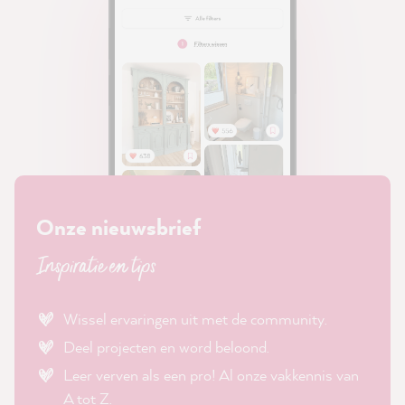
Onze nieuwsbrief
Inspiratie en tips
Wissel ervaringen uit met de community.
Deel projecten en word beloond.
Leer verven als een pro! Al onze vakkennis van
A tot Z.