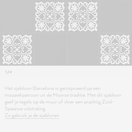
1 / 4
Het sjabloon Barcelona is geïnspireerd op een
mozaïekpatroon uit de Moorse traditie. Met dit sjabloon
geef je tegels op de muur of vloer een prachtig Zuid-
Spaanse uitstraling.
Zo gebruik je de sjablonen