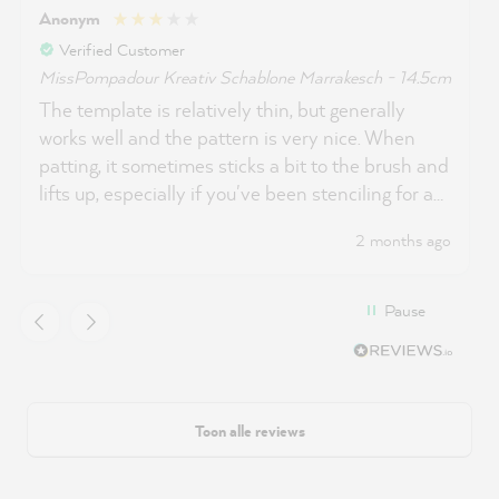
Anonym
Verified Customer
MissPompadour Kreativ Schablone Marrakesch - 14.5cm
The template is relatively thin, but generally
works well and the pattern is very nice. When
patting, it sometimes sticks a bit to the brush and
lifts up, especially if you've been stenciling for a
long time. Cleaning then also no longer works, as
2 months ago
the paint sticks to the stencil after a while. I think
you can still use them well despite the paint.
Pause
Toon alle reviews