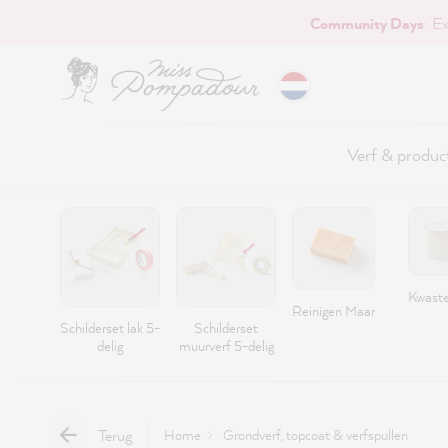
Community Days
: E
naar de hoofdinhoud
Verf & produc
Kwast
Reinigen Maar
Schilderset lak 5-
Schilderset
delig
muurverf 5-delig
Terug
Home
Grondverf, topcoat & verfspullen