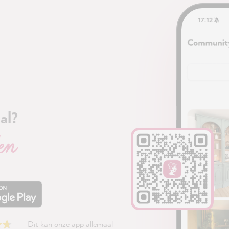
al?
en
Dit kan onze app allemaal