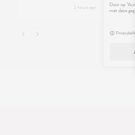
have children:)
Door op "Acce
2 hours ago
met deze geg
Privacybel