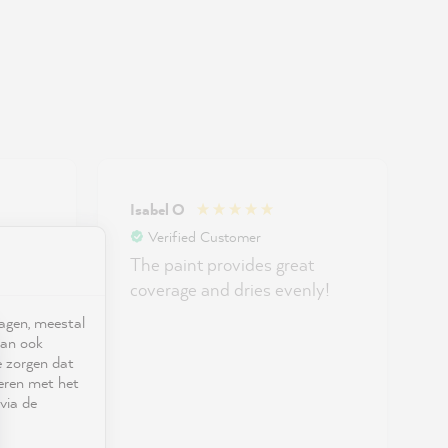
Isabel O
Verified Customer
ld,
The paint provides great
side.
coverage and dries evenly!
fect.
d
ragen, meestal
kan ook
e zorgen dat
REAT!
seren met het
via de