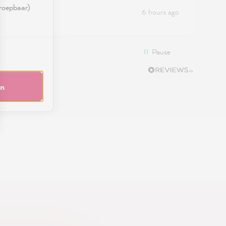
rroepbaar)
urs ago
6 hours ago
Pause
en