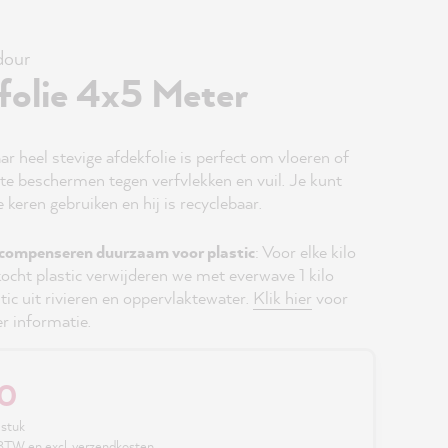
our
folie 4x5 Meter
r heel stevige afdekfolie is perfect om vloeren of
e beschermen tegen verfvlekken en vuil. Je kunt
eren gebruiken en hij is recyclebaar.
compenseren duurzaam voor plastic
: Voor elke kilo
kocht plastic verwijderen we met everwave 1 kilo
tic uit rivieren en oppervlaktewater.
Klik hier
voor
r informatie.
90
 stuk
. BTW en excl. verzendkosten