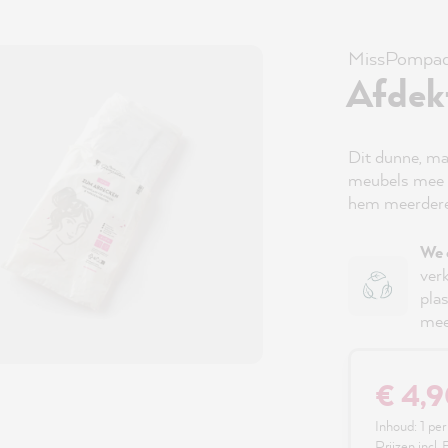
MissPompad
Afdek
Dit dunne, maa
meubels mee t
hem meerdere k
We 
ver
plas
mee
€ 4,
Inhoud:
1 per
Prijzen incl