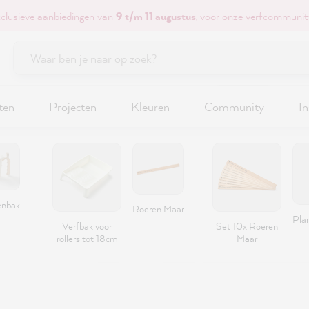
xclusieve aanbiedingen van
9 t/m 11 augustus
, voor onze verfcommunit
ten
Projecten
Kleuren
Community
In
enbak
Roeren Maar
Pla
Verfbak voor
Set 10x Roeren
rollers tot 18cm
Maar