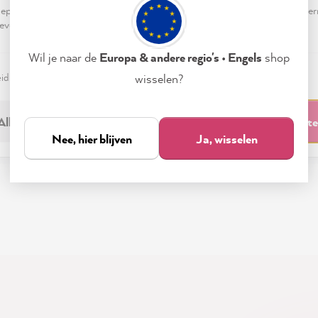
pteren & sluiten" te klikken, ga je vrijwillig akkoord (op elk moment he
4 hours ago
5 ho
evensverwerking.
Wil je naar de
Europa & andere regio's • Engels
shop
eid
Colofon
Instellen
wisselen?
Alleen noodzakelijk
Accepteren & sluit
Nee, hier blijven
Ja, wisselen