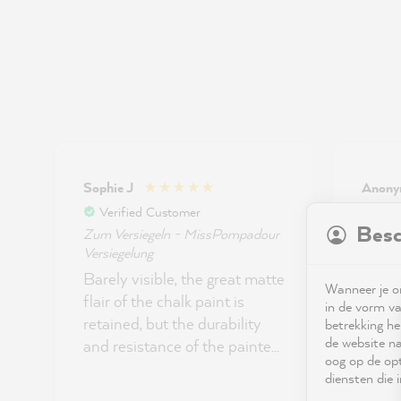
Sophie J
Anon
Verified Customer
Ver
Besc
Zum Versiegeln - MissPompadour
Super
Versiegelung
Barely visible, the great matte
Wanneer je on
flair of the chalk paint is
in de vorm va
retained, but the durability
betrekking he
de website na
and resistance of the painted
oog op de opt
furniture is significantly
diensten die
increased - essential if you