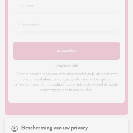
Aanmelden
*
Verplicht veld ·
Door je aanmelding voor onze nieuwsbrief ga je akkoord met
ons
privacybeleid
. Je kunt je op elk moment en gratis
afmelden voor de nieuwsbrief via de link in de e-mail of via de
contactgegevens in ons colofon.
21,831
Reviews
Bescherming van uw privacy