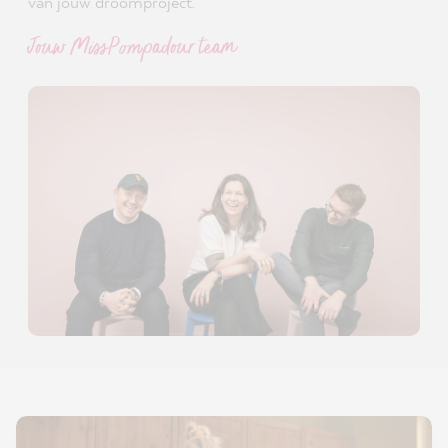
van jouw droomproject.
Jouw MissPompadour team