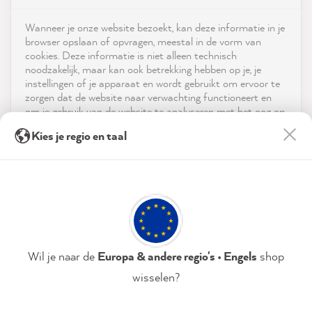
4.9
rating
8,972
reviews
Shop
Wanneer je onze website bezoekt, kan deze informatie in je
reviews-io
browser opslaan of opvragen, meestal in de vorm van
Service
cookies. Deze informatie is niet alleen technisch
noodzakelijk, maar kan ook betrekking hebben op je, je
instellingen of je apparaat en wordt gebruikt om ervoor te
Neem contact op met
zorgen dat de website naar verwachting functioneert en
om je gebruik van de website te analyseren met het oog op
App downloaden
de optimalisering ervan, en om gepersonaliseerde
Anonym
Kies je regio en taal
advertenties aan te bieden via de diensten die in de
Verified Customer
Twitter
verklaring inzake gegevensbescherming worden genoemd.
Prijzen
Super fast delivery
Facebook
Door op "Accepteren & sluiten" te klikken, ga je vrijwillig
Helpful
?
Yes
Share
51 seconds ago
Sociale media
akkoord (op elk moment herroepbaar) met deze
gegevensverwerking.
Annette R
Privacybeleid
Colofon
Instellen
Wil je naar de
Europa & andere regio's • Engels
shop
Verified Customer
I painted the top of an old, long table. It is
wisselen?
used outside. The plate turned out perfect. It
Accepteren & sluiten
looks great and is weatherproof Really