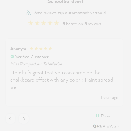
Schoolbordverf
Deze reviews zijn automatisch vertaald
5
based on
3
reviews
Anonym
Verified Customer
MissPompadour Tafelfarbe
I think it's great that you can combine the
chalkboard effect with any color ? Paint spread
well
1 year ago
Pause