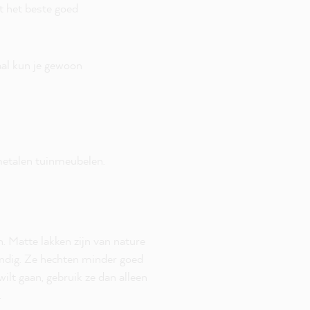
et het beste goed
aal kun je gewoon
 metalen tuinmeubelen.
. Matte lakken zijn van nature
endig. Ze hechten minder goed
ilt gaan, gebruik ze dan alleen
.