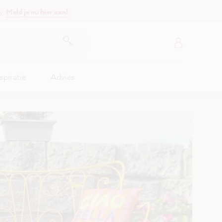
y.
Meld je nu hier aan!
spiratie
Advies