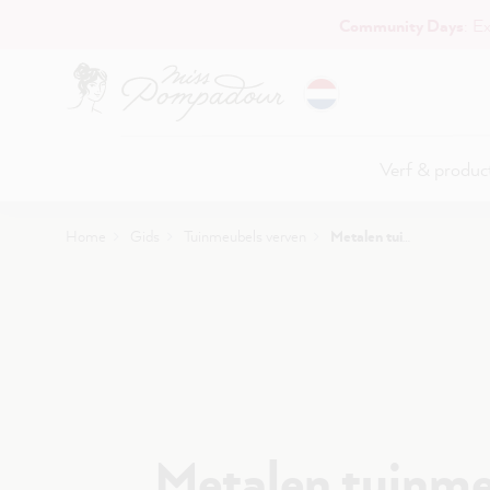
Community Days
: E
naar de hoofdinhoud
Verf & produc
Home
Gids
Tuinmeubels verven
Metalen tuinmeubelen verven
Metalen tuinm