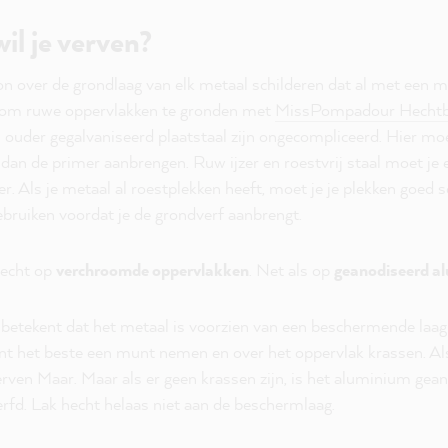
il je verven?
on over de grondlaag van elk metaal schilderen dat al met een me
ig om ruwe oppervlakken te gronden met
MissPompadour Hechtb
en ouder gegalvaniseerd plaatstaal zijn ongecompliceerd. Hier m
n de primer aanbrengen. Ruw ijzer en roestvrij staal moet je
. Als je metaal al roestplekken heeft, moet je je plekken goed
bruiken voordat je de grondverf aanbrengt.
 echt op
verchroomde oppervlakken
. Net als op
geanodiseerd a
etekent dat het metaal is voorzien van een beschermende laag 
nt het beste een munt nemen en over het oppervlak krassen. Als
rven Maar. Maar als er geen krassen zijn, is het aluminium gea
rfd. Lak hecht helaas niet aan de beschermlaag.