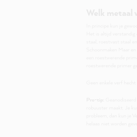
Welk metaal w
In principe kun je gewo
Het is altijd verstand
staal, roestvast staal 
Schoonmaken Maar en da
een roestwerende primer
roestwerende primer ge
Geen enkele verf hecht
Pro-tip:
Geanodiseerd b
robuuster maakt. Je ku
probleem, dan kun je Ve
helaas niet worden geve