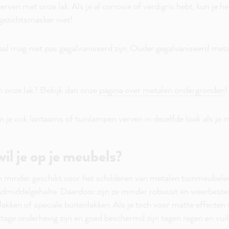
rven met onze lak. Als je al corrosie of verdigris hebt, kun je h
gezichtsmasker niet!
aal mag niet pas gegalvaniseerd zijn. Ouder gegalvaniseerd met
n onze lak? Bekijk dan onze
pagina over metalen ondergronden
!
n je ook lantaarns of tuinlampen verven in dezelfde look als je
il je op je meubels?
n minder geschikt voor het schilderen van metalen tuinmeubelen
ndmiddelgehalte. Daardoor zijn ze minder robuust en weerbest
akken of speciale buitenlakken. Als je toch voor matte effecten w
jtage onderhevig zijn en goed beschermd zijn tegen regen en vuil