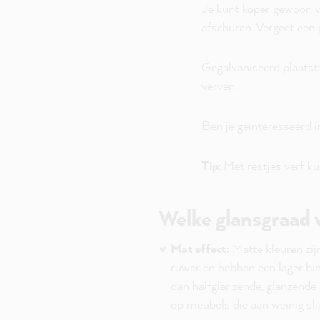
Je kunt koper gewoon ve
afschuren. Vergeet een 
Gegalvaniseerd plaatst
verven.
Ben je geïnteresseerd i
Tip:
Met restjes verf ku
Welke glansgraad w
Mat effect:
Matte kleuren zij
ruwer en hebben een lager bi
dan halfglanzende, glanzende l
op meubels die aan weinig sli