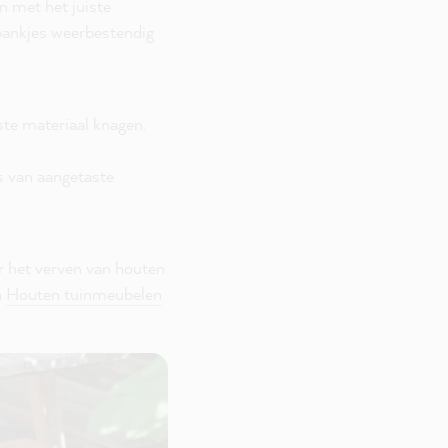
n met het juiste
bankjes weerbestendig
este materiaal knagen.
s van aangetaste
r het verven van houten
n
Houten tuinmeubelen