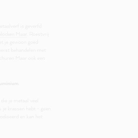
taalverf is geverfd.
locken Maar
. Roestvrij
oet je gewoon goed
 eerst behandelen met
 schuren Maar ook een
luminium
.
die je metaal veel
 je krassen hebt - geen
nodiseerd en kan het