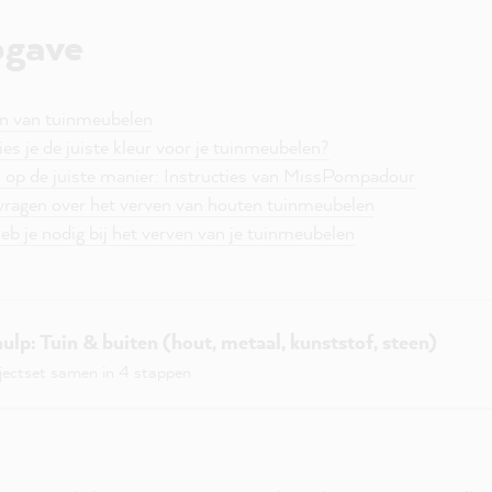
pgave
ven van tuinmeubelen
ies je de juiste kleur voor je tuinmeubelen?
 op de juiste manier: Instructies van MissPompadour
vragen over het verven van houten tuinmeubelen
b je nodig bij het verven van je tuinmeubelen
ulp: Tuin & buiten (hout, metaal, kunststof, steen)
ojectset samen in 4 stappen