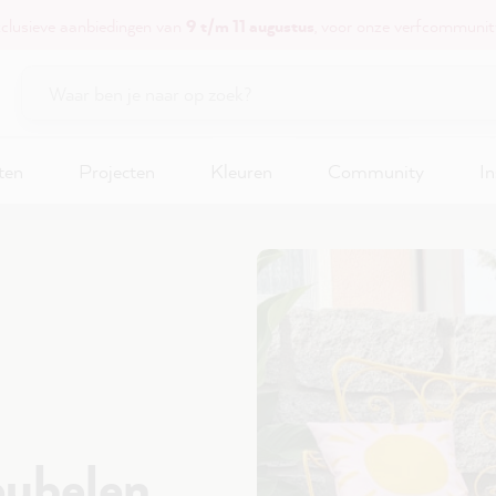
xclusieve aanbiedingen van
9 t/m 11 augustus
, voor onze verfcommunit
ten
Projecten
Kleuren
Community
In
eubelen