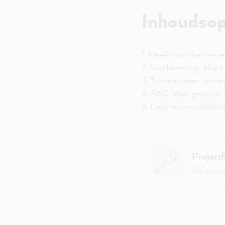
Inhoudso
1. Ideeën voor het ver
2. Voorbereiding: Hoe k
3. Tuinmeubelen verven
4. FAQ: Vaak gestelde 
6. Deze hulpmiddelen he
Projecth
Stel je pr