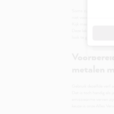
Door op "Acce
met deze geg
Soms zijn ze wit geschi
niet voor wat meer kleur
Kijk maar eens rond bi
Privacybel
Deze lak is niet alleen
look te geven die lang m
Voorbereidi
metalen m
Gebruik dezelfde verf 
Dat is toch handig als 
emissiearme verven zijn
keuze is onze Alles Verv