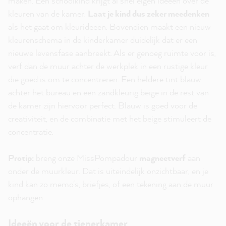
maken. Een schoolkind krijgt al snel eigen ideeën over de
kleuren van de kamer.
Laat je kind dus zeker meedenken
als het gaat om kleurideeën. Bovendien maakt een nieuw
kleurenschema in de kinderkamer duidelijk dat er een
nieuwe levensfase aanbreekt. Als er genoeg ruimte voor is,
verf dan de muur achter de werkplek in een rustige kleur
die goed is om te concentreren. Een heldere tint blauw
achter het bureau en een zandkleurig beige in de rest van
de kamer zijn hiervoor perfect. Blauw is goed voor de
creativiteit, en de combinatie met het beige stimuleert de
concentratie.
Protip:
breng onze MissPompadour
magneetverf
aan
onder de muurkleur. Dat is uiteindelijk onzichtbaar, en je
kind kan zo memo's, briefjes, of een tekening aan de muur
ophangen.
Ideeën voor de tienerkamer