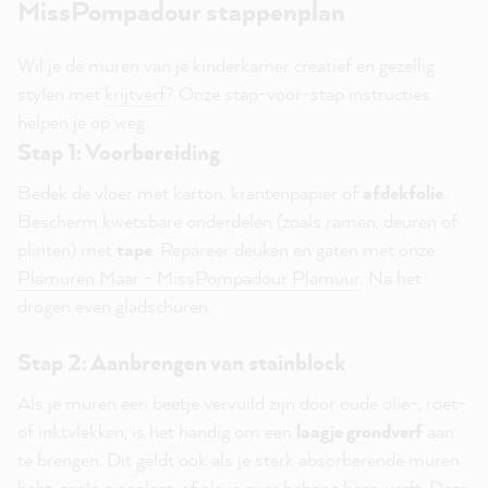
MissPompadour stappenplan
Wil je de muren van je kinderkamer creatief en gezellig
stylen met
krijtverf
? Onze stap-voor-stap instructies
helpen je op weg:
Stap 1: Voorbereiding
Bedek de vloer met karton, krantenpapier of
afdekfolie
.
Bescherm kwetsbare onderdelen (zoals ramen, deuren of
plinten) met
tape
. Repareer deuken en gaten met onze
Plamuren Maar - MissPompadour Plamuur
. Na het
drogen even gladschuren.
Stap 2: Aanbrengen van stainblock
Als je muren een beetje vervuild zijn door oude olie-, roet-
of inktvlekken, is het handig om een
laagje grondverf
aan
te brengen. Dit geldt ook als je sterk absorberende muren
hebt, zoals gipsplaat, of als je over behang heen verft. Deze