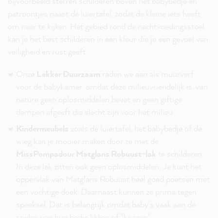
bijvoorbeeld sterren schilderen boven het babybedje en
patroontjes naast de luiertafel, zodat de kleine iets heeft
om naar te kijken. Het gebied rond de nachtvoedingsstoel
kan je het best schilderen in een kleur die je een gevoel van
veiligheid en rust geeft.
Onze
Lekker Duurzaam
raden we aan als muurverf
voor de babykamer, omdat deze milieuvriendelijk is, van
nature geen oplosmiddelen bevat en geen giftige
dampen afgeeft die slecht zijn voor het milieu.
Kindermeubels
zoals de luiertafel, het babybedje of de
wieg kan je mooier maken door ze met de
MissPompadour Matglans Robuust-lak
te schilderen.
In deze lak zitten ook geen oplosmiddelen. Je kunt het
oppervlak van Matglans Robuust heel goed poetsen met
een vochtige doek. Daarnaast kunnen ze prima tegen
speeksel. Dat is belangrijk omdat baby's vaak aan de
spijlen van hun bedje likken of "knagen".