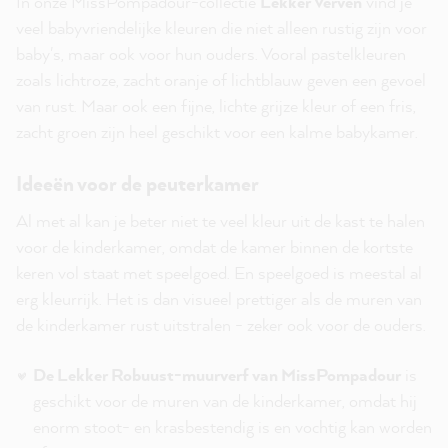
In onze MissPompadour-collectie
Lekker Verven
vind je
veel babyvriendelijke kleuren die niet alleen rustig zijn voor
baby's, maar ook voor hun ouders. Vooral pastelkleuren
zoals lichtroze, zacht oranje of lichtblauw geven een gevoel
van rust. Maar ook een fijne, lichte grijze kleur of een fris,
zacht groen zijn heel geschikt voor een kalme babykamer.
Ideeën voor de peuterkamer
Al met al kan je beter niet te veel kleur uit de kast te halen
voor de kinderkamer, omdat de kamer binnen de kortste
keren vol staat met speelgoed. En speelgoed is meestal al
erg kleurrijk. Het is dan visueel prettiger als de muren van
de kinderkamer rust uitstralen - zeker ook voor de ouders.
De Lekker Robuust-muurverf van MissPompadour
is
geschikt voor de muren van de kinderkamer, omdat hij
enorm stoot- en krasbestendig is en vochtig kan worden