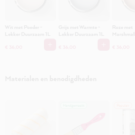
Wit met Poeder -
Grijs met Warmte -
Roze met
Lekker Duurzaam 1L
Lekker Duurzaam 1L
Marshmall
Duurzaam
€ 36,00
€ 36,00
€ 36,00
Materialen en benodigdheden
Handgemaakt
Populair