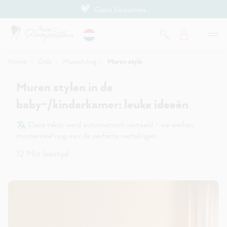
Gratis kleuradvies
de hoofdinhoud
Home
Gids
Muurstyling
Muren stylen in de baby-/kinderkamer: leuke ideeën
Muren stylen in de
baby-/kinderkamer: leuke ideeën
Deze tekst werd automatisch vertaald - we werken
momenteel nog aan de perfecte vertalingen
12 Min leestijd