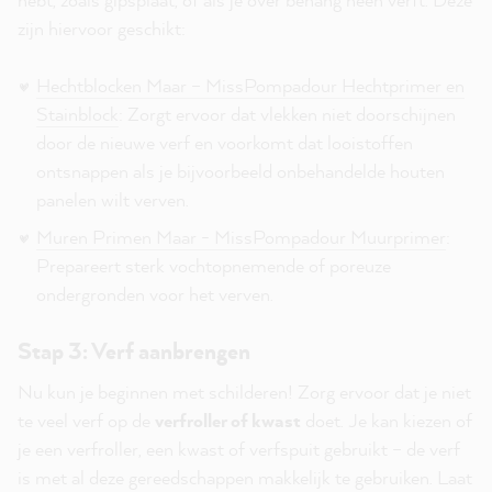
zijn hiervoor geschikt:
Hechtblocken Maar – MissPompadour Hechtprimer en
Stainblock
: Zorgt ervoor dat vlekken niet doorschijnen
door de nieuwe verf en voorkomt dat looistoffen
ontsnappen als je bijvoorbeeld onbehandelde houten
panelen wilt verven.
Muren Primen Maar - MissPompadour Muurprimer
:
Prepareert sterk vochtopnemende of poreuze
ondergronden voor het verven.
Stap 3: Verf aanbrengen
Nu kun je beginnen met schilderen! Zorg ervoor dat je niet
te veel verf op de
verfroller of kwast
doet.
Je kan kiezen of
je een verfroller, een kwast of verfspuit gebruikt – de verf
is met al deze gereedschappen makkelijk te gebruiken. Laat