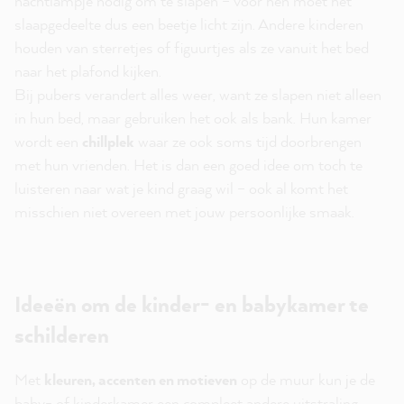
nachtlampje nodig om te slapen – voor hen moet het
slaapgedeelte dus een beetje licht zijn. Andere kinderen
houden van sterretjes of figuurtjes als ze vanuit het bed
naar het plafond kijken.
Bij pubers verandert alles weer, want ze slapen niet alleen
in hun bed, maar gebruiken het ook als bank. Hun kamer
wordt een
chillplek
waar ze ook soms tijd doorbrengen
met hun vrienden. Het is dan een goed idee om toch te
luisteren naar wat je kind graag wil – ook al komt het
misschien niet overeen met jouw persoonlijke smaak.
Ideeën om de kinder- en babykamer te
schilderen
Met
kleuren, accenten en motieven
op de muur kun je de
baby- of kinderkamer een compleet andere uitstraling