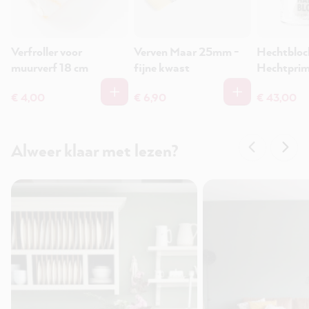
Verfroller voor
Verven Maar 25mm -
Hechtbloc
muurverf 18 cm
fijne kwast
Hechtprim
stainblock
€ 4,00
€ 6,90
€ 43,00
Alweer klaar met lezen?