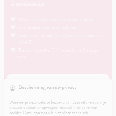
Inspiratie en tips
Wissel ervaringen uit met de community.
Deel projecten en word beloond.
Leer verven als een pro! Al onze vakkennis van
A tot Z.
Trends, inspiratie, DIY-projecten en handige
tips.
21,904
Reviews
Bescherming van uw privacy
4.9
rating
8,995
reviews
Wanneer je onze website bezoekt, kan deze informatie in je
reviews-io
browser opslaan of opvragen, meestal in de vorm van
cookies. Deze informatie is niet alleen technisch