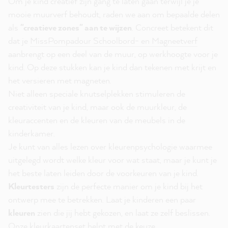
Om je kind creatief zijn gang te laten gaan terwijl je je
mooie muurverf behoudt, raden we aan om bepaalde delen
als
"creatieve zones" aan te wijzen
.
Concreet betekent dit
dat je
MissPompadour Schoolbord- en Magneetverf
aanbrengt op een deel van de muur, op werkhoogte voor je
kind. Op deze stukken kan je kind dan tekenen met krijt en
het versieren met magneten.
Niet alleen speciale knutselplekken stimuleren de
creativiteit van je kind, maar ook de muurkleur, de
kleuraccenten en de kleuren van de meubels in de
kinderkamer.
Je kunt van alles lezen over kleurenpsychologie waarmee
uitgelegd wordt welke kleur voor wat staat, maar je kunt je
het beste laten leiden door de voorkeuren van je kind.
Kleurtesters
zijn de perfecte manier om je kind bij het
ontwerp mee te betrekken. Laat je kinderen een paar
kleuren
zien die jij hebt gekozen, en laat ze zelf beslissen.
Onze
kleurkaartenset
helpt met de keuze.