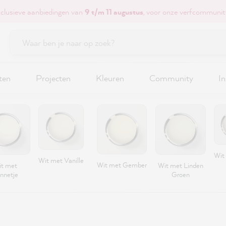
xclusieve aanbiedingen van
9 t/m 11 augustus
, voor onze verfcommunit
ten
Projecten
Kleuren
Community
In
Wit
Wit met Vanille
Wit met Gember
t met
Wit met Linden
nnetje
Groen