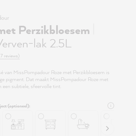
our
|
met Perzikbloesem
Verven-lak 2.5L
(7 reviews)
osé van MissPompadour Roze met Perzikbloesem is
eige pigment. Dat maakt MissPompadour Roze met
een subtiele, sfeervolle tint.
ject (optioneel):