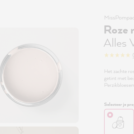
MissPompad
Roze 
Alles 
Het zachte r
getint met b
Perzikbloesem 
Selecteer je pro