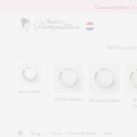
Community Days
: E
naar de hoofdinhoud
Verf & produc
Wit met Wit
Wit met Glazuur
Wit met Karakter
Wi
Zo
Terug
Home
Verven & lakken
Roze