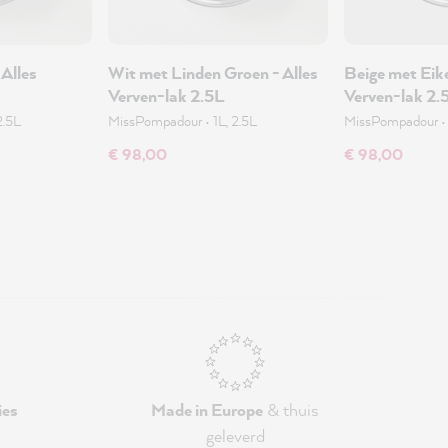
 Alles
Wit met Linden Groen - Alles
Beige met Eike
Verven-lak 2.5L
Verven-lak 2.
2.5L
MissPompadour
•
1L, 2.5L
MissPompadour
€ 98,00
€ 98,00
ies
Made in Europe
& thuis
geleverd