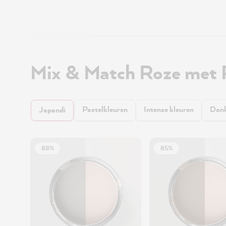
Mix & Match Roze met 
Pastelkleuren
Intense kleuren
Donk
Japandi
88%
85%