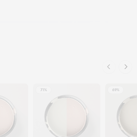
71%
69%