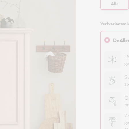
Alle
Verfvarianten k
De Alle
Ro
ge
Sc
zo
Op
b
Ze
ge
me