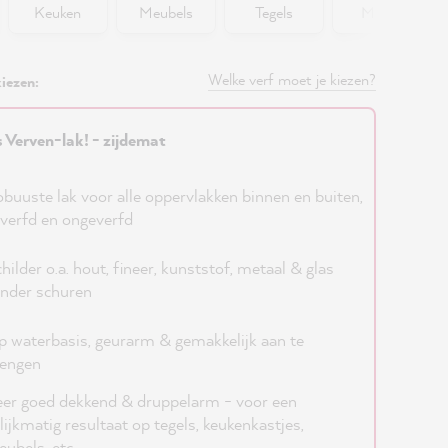
Keuken
Meubels
Tegels
Muren
Welke verf moet je kiezen?
iezen:
s Verven-lak! - zijdemat
buuste lak voor alle oppervlakken binnen en buiten,
verfd en ongeverfd
hilder o.a. hout, fineer, kunststof, metaal & glas
nder schuren
 waterbasis, geurarm & gemakkelijk aan te
rengen
er goed dekkend & druppelarm - voor een
lijkmatig resultaat op tegels, keukenkastjes,
ubels, etc.