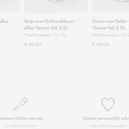
lles
Grijs met Ochtenddauw -
Groen met Salie -
Alles Verven-lak 2.5L
Verven-lak 2.5L
MissPompadour
•
1L, 2.5L
MissPompadour
•
1L, 
€ 98,00
€ 98,00
ewoon lekker verven
,
Gratis persoonlijk adv
zonder schuren
van échte kenners