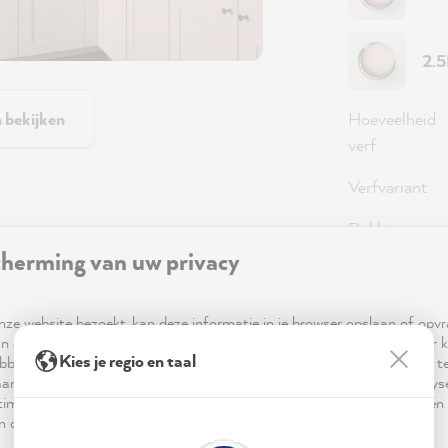
2.
Hoeveelheid
n bekijken
verf
Verfvariant
Dekking
herming van uw privacy
98,0
ze website bezoekt, kan deze informatie in je browser opslaan of opv
n cookies. Deze informatie is niet alleen technisch noodzakelijk, maar 
Prijzen incl
Kies je regio en taal
bben op je, je instellingen of je apparaat en wordt gebruikt om ervoor t
ar verwachting functioneert en om je gebruik van de website te analy
Beschikbaa
imalisering ervan, en om gepersonaliseerde advertenties aan te bieden 
 in de verklaring inzake gegevensbescherming worden genoemd.