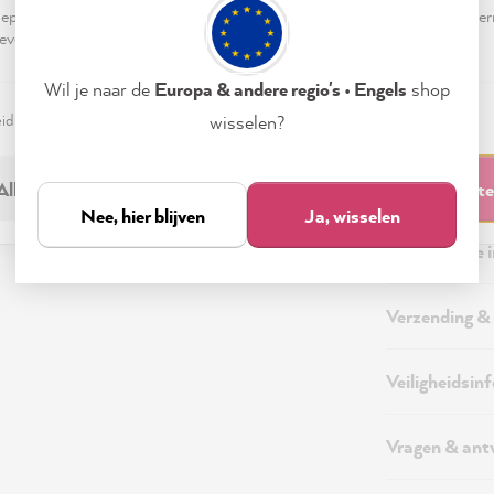
pteren & sluiten" te klikken, ga je vrijwillig akkoord (op elk moment he
evensverwerking.
Wil je naar de
Europa & andere regio's • Engels
shop
eid
Colofon
Instellen
wisselen?
Beschrijving
Alleen noodzakelijk
Accepteren & sluit
Nee, hier blijven
Ja, wisselen
Aanvullende 
Verzending &
Veiligheidsin
Vragen & an