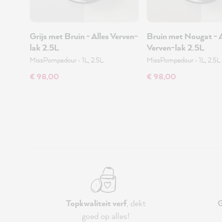
Grijs met Bruin - Alles Verven-
Bruin met Nougat - A
lak 2.5L
Verven-lak 2.5L
MissPompadour
•
1L, 2.5L
MissPompadour
•
1L, 2.5L
€ 98,00
€ 98,00
Topkwaliteit verf
, dekt
G
goed op alles!