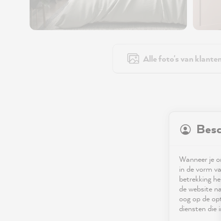
Alle foto's van klante
Besc
Wanneer je on
in de vorm va
betrekking he
de website na
oog op de opt
diensten die