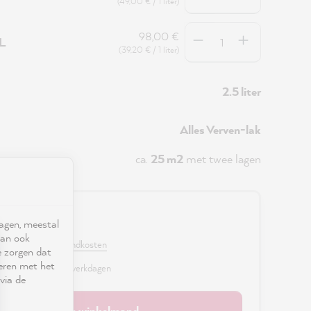
(49,00 € / 1 liter)
Hoeveelheid
98,00 €
5L
(39,20 € / 1 liter)
2.5 liter
Alles Verven-lak
ca.
25 m2
met twee lagen
0 €
ragen, meestal
kan ook
. BTW en excl. verzendkosten
e zorgen dat
seren met het
r, levertijd: 2 - 3 werkdagen
via de
In de winkelmand