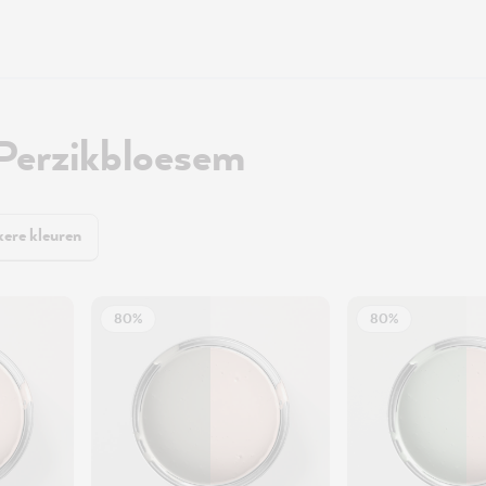
Perzikbloesem
ere kleuren
80%
80%