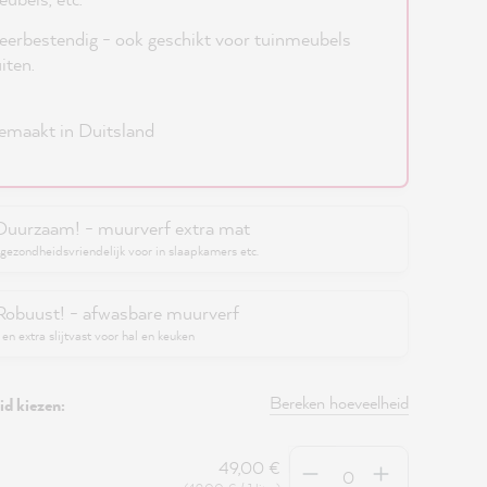
erbestendig - ook geschikt voor tuinmeubels
iten.
maakt in Duitsland
Duurzaam! - muurverf extra mat
gezondheidsvriendelijk voor in slaapkamers etc.
Robuust! - afwasbare muurverf
en extra slijtvast voor hal en keuken
Bereken hoeveelheid
d kiezen:
Hoeveelheid
49,00 €