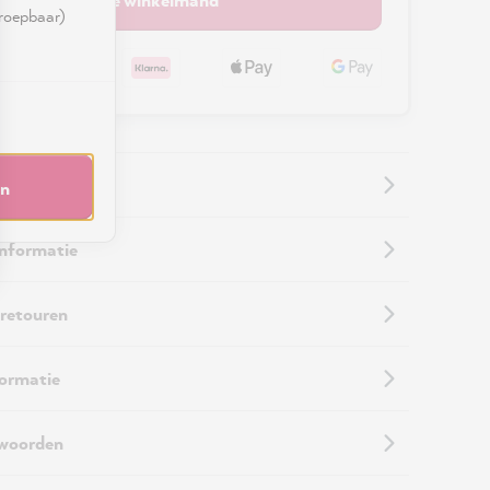
rroepbaar)
en
informatie
 retouren
formatie
twoorden