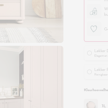
We
bu
Ge
Lekker 
Elegant en 
Lekker 
Reinigbaar 
Kleurhoeveelhei
1L