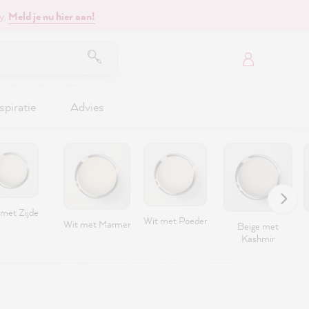
y.
Meld je nu hier aan!
spiratie
Advies
 met Zijde
Wit met Poeder
Wit met Marmer
Beige met
Kashmir