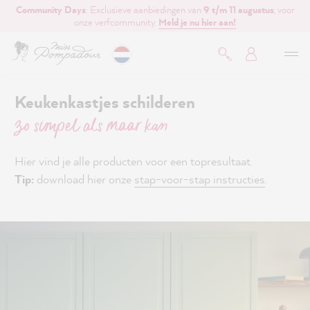
Community Days
: Exclusieve aanbiedingen van
9 t/m 11 augustus
, voor
de hoofdinhoud
onze verfcommunity.
Meld je nu hier aan!
Keukenkastjes schilderen
zo simpel als maar kan
Hier vind je alle producten voor een topresultaat.
Tip:
download hier onze
stap-voor-stap instructies
.