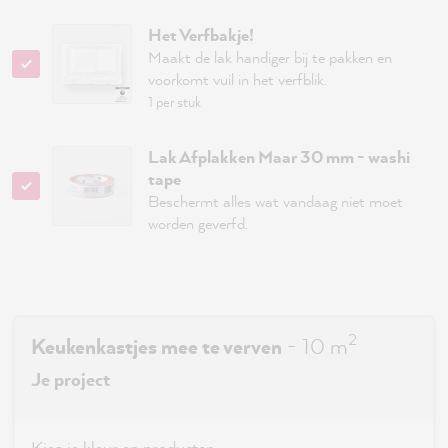
Het Verfbakje!
Maakt de lak handiger bij te pakken en
voorkomt vuil in het verfblik.
1 per stuk
Lak Afplakken Maar 30 mm - washi
tape
Beschermt alles wat vandaag niet moet
worden geverfd.
2
Keukenkastjes mee te verven
-
10
m
Je project
Kies je kleur en producten.