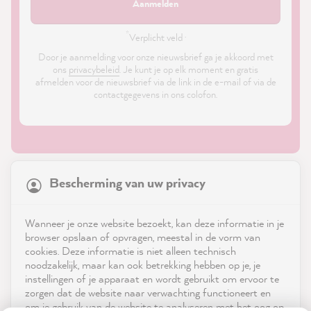
Aanmelden
*
Verplicht veld ·
Door je aanmelding voor onze nieuwsbrief ga je akkoord met
ons
privacybeleid
. Je kunt je op elk moment en gratis
afmelden voor de nieuwsbrief via de link in de e-mail of via de
contactgegevens in ons colofon.
21,818
Reviews
Bescherming van uw privacy
4.9
rating
8,964
reviews
Shop
Wanneer je onze website bezoekt, kan deze informatie in je
reviews-io
browser opslaan of opvragen, meestal in de vorm van
Service
cookies. Deze informatie is niet alleen technisch
noodzakelijk, maar kan ook betrekking hebben op je, je
instellingen of je apparaat en wordt gebruikt om ervoor te
Neem contact op met
zorgen dat de website naar verwachting functioneert en
om je gebruik van de website te analyseren met het oog op