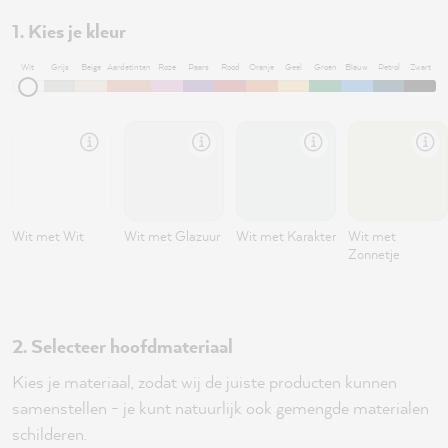
1. Kies je kleur
Wit
Grijs
Beige
Aardetinten
Roze
Paars
Rood
Oranje
Geel
Groen
Blauw
Petrol
Zwart
Wit met Wit
Wit met Glazuur
Wit met Karakter
Wit met
Zonnetje
2. Selecteer hoofdmateriaal
Kies je materiaal, zodat wij de juiste producten kunnen
samenstellen - je kunt natuurlijk ook gemengde materialen
schilderen.