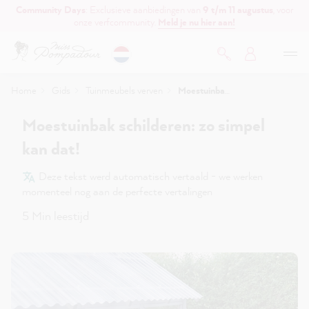
Community Days
: Exclusieve aanbiedingen van
9 t/m 11 augustus
, voor
de hoofdinhoud
onze verfcommunity.
Meld je nu hier aan!
Home
Gids
Tuinmeubels verven
Moestuinbak schilderen: zo simpel kan dat!
Moestuinbak schilderen: zo simpel
kan dat!
Deze tekst werd automatisch vertaald - we werken
momenteel nog aan de perfecte vertalingen
5 Min leestijd