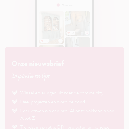
Onze nieuwsbrief
Inspiratie en tips
Wissel ervaringen uit met de community.
Deel projecten en word beloond.
Leer verven als een pro! Al onze vakkennis van
A tot Z.
Trends, inspiratie, DIY-projecten en handige