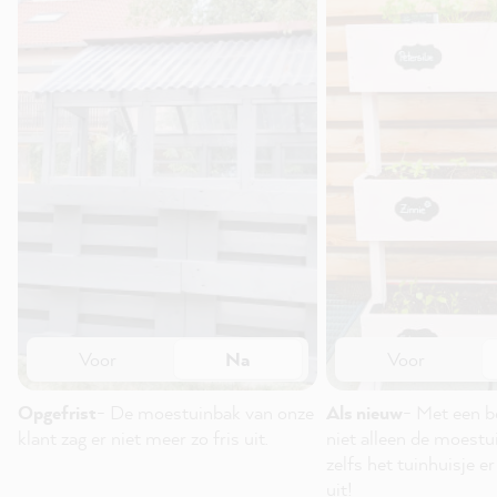
Voor
Na
Voor
Opgefrist
- De moestuinbak van onze
Als nieuw
- Met een be
klant zag er niet meer zo fris uit.
niet alleen de moestu
zelfs het tuinhuisje e
uit!