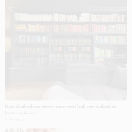
Rustiek eikenhout verven: een nieuwe look voor oude eiken
kasten en deuren
6 Min leestijd