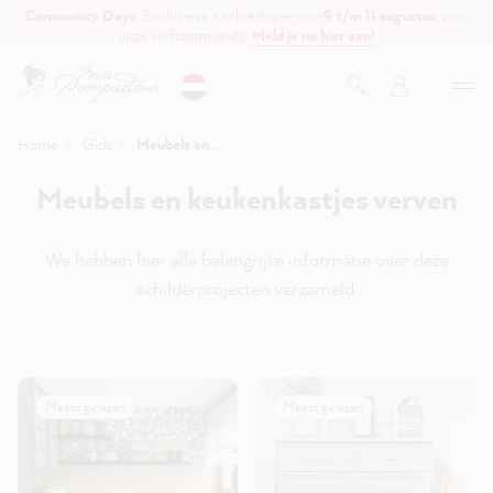
Community Days
: Exclusieve aanbiedingen van
9 t/m 11 augustus
, voor
de hoofdinhoud
onze verfcommunity.
Meld je nu hier aan!
Home
Gids
Meubels en keukenkastjes verven
Meubels en keukenkastjes verven
We hebben hier alle belangrijke informatie over deze
schilderprojecten verzameld.
Meest gelezen
Meest gelezen