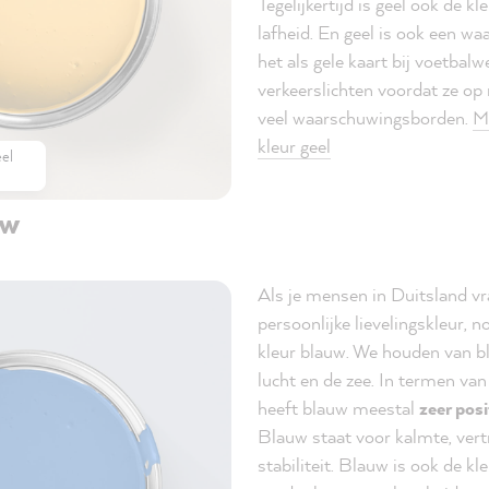
Tegelijkertijd is geel ook de k
lafheid. En geel is ook een wa
het als gele kaart bij voetbalwe
verkeerslichten voordat ze op
veel waarschuwingsborden.
Me
kleur geel
el
uw
Als je mensen in Duitsland vr
persoonlijke lievelingskleur,
kleur blauw. We houden van bl
lucht en de zee. In termen va
heeft blauw meestal
zeer pos
Blauw staat voor kalmte, ver
stabiliteit. Blauw is ook de kl