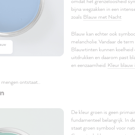
omdat het grenzeloosheid sym
bijna wegzakken in een intense
zoals
Blauw met Nacht
Blauw kan echter ook symbool
melancholie. Vandaar de term 
auw
Blauwtinten kunnen koelheid e
uitdrukken en daarom past bl
en eenzaamheid.
Kleur blauw i
 mengen ontstaat...
en
De kleur groen is geen primair
fundamenteel belangrijk. In d
staat groen symbool voor nat