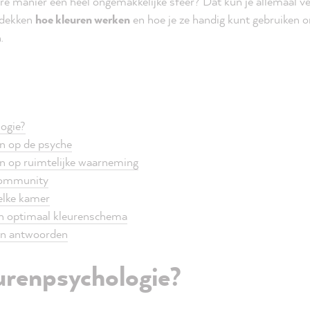
re manier een heel ongemakkelijke sfeer? Dat kun je allemaal v
ntdekken
hoe kleuren werken
en hoe je ze handig kunt gebruiken o
.
logie?
en op de psyche
en op ruimtelijke waarneming
 community
 elke kamer
een optimaal kleurenschema
 en antwoorden
urenpsychologie?