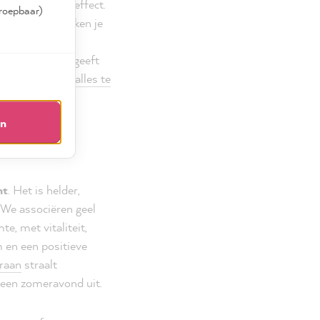
 een agressief effect.
rroepbaar)
componenten maken je
als
Rood met
ect op de muur geeft
rs
.
Je kunt hier alles te
en
nt
. Het is helder,
 We associëren geel
e, met vitaliteit,
om en een positieve
raan
straalt
n een zomeravond uit.