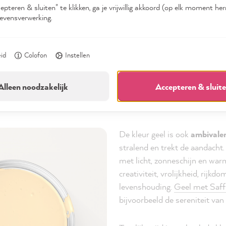
Maar niet elke rode kleur heeft
pteren & sluiten" te klikken, ga je vrijwillig akkoord (op elk moment he
Witte, beige of bruine kleur
evensverwerking.
zachter, zodat een bessentint 
Framboos
een heel ander eff
dan het intense
Rood met Ke
eid
Colofon
Instellen
weten komen over rode kleur
Alleen noodzakelijk
Accepteren & sluit
De kleur geel is ook
ambivale
stralend en trekt de aandacht.
met licht, zonneschijn en warmt
creativiteit, vrolijkheid, rijkd
levenshouding.
Geel met Saff
bijvoorbeeld de sereniteit va