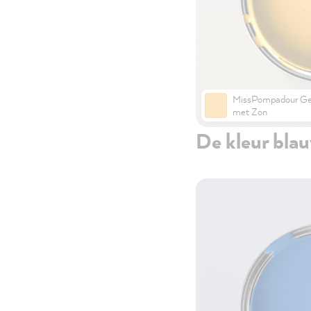
MissPompadour Ge
met Zon
De kleur bla