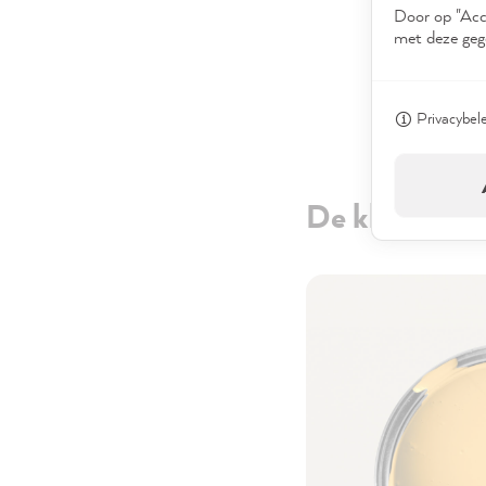
Door op "Acce
met deze geg
Privacybel
De kleur geel