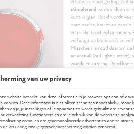
emoties en ons gedrag. Dat 
stimulerend
van wordt en er v
kunt krijgen. Rood wordt voor
dominantie, kracht en passie.
en prikkelbaarheid oproepen. 
verhoogt de bloeddruk en verh
Misschien is rood daarom de k
en erotiek (red light district)
woede en razernij. Rood kan dus
en haat symboliseren
herming van uw privacy
Rood is ook een belangrijke si
ood
aandacht trekt. Je vindt het o
ze website bezoekt, kan deze informatie in je browser opslaan of opv
n cookies. Deze informatie is niet alleen technisch noodzakelijk, maar 
verkeerslichten of op de rode 
bben op je, je instellingen of je apparaat en wordt gebruikt om ervoor t
dan ook, rood is een fascinere
ar verwachting functioneert en om je gebruik van de website te analy
verschillende betekenissen
imalisering ervan, en om gepersonaliseerde advertenties aan te bieden 
 in de verklaring inzake gegevensbescherming worden genoemd.