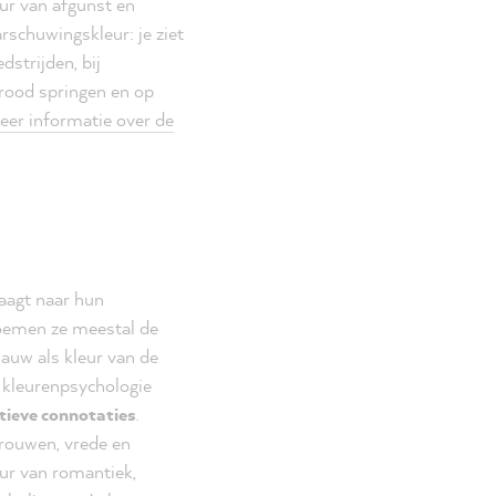
leur van afgunst en
arschuwingskleur: je ziet
dstrijden, bij
 rood springen en op
er informatie over de
aagt naar hun
 noemen ze meestal de
auw als kleur van de
n kleurenpsychologie
itieve connotaties
.
trouwen, vrede en
eur van romantiek,