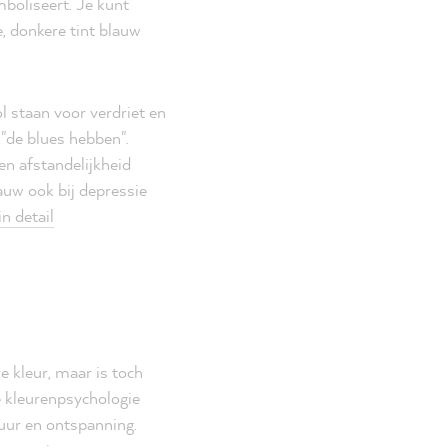
boliseert. Je kunt
, donkere tint blauw
 staan voor verdriet en
"de blues hebben".
n afstandelijkheid
auw ook bij depressie
n detail
e kleur, maar is toch
e kleurenpsychologie
uur en ontspanning.