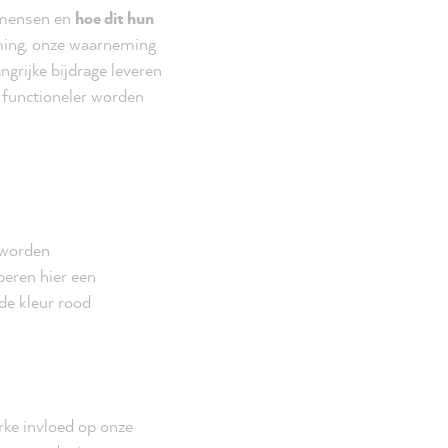
j mensen en
hoe dit hun
ming, onze waarneming
grijke bijdrage leveren
n functioneler worden
 worden
beren hier een
de kleur rood
rke invloed op onze