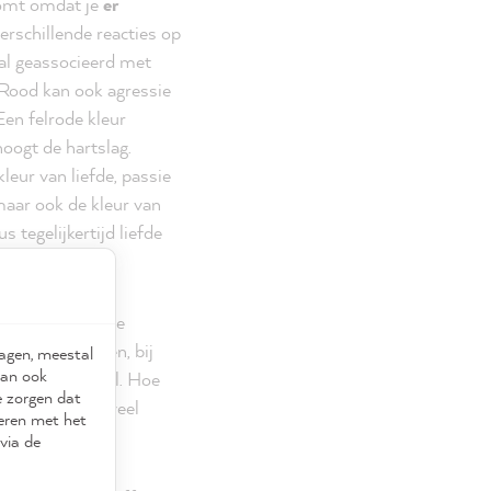
komt omdat je
er
erschillende reacties op
al geassocieerd met
 Rood kan ook agressie
Een felrode kleur
oogt de hartslag.
leur van liefde, passie
, maar ook de kleur van
 tegelijkertijd liefde
gnaalkleur die de
p verkeersborden, bij
ragen, meestal
kan ook
kaart bij voetbal. Hoe
e zorgen dat
nde kleur met veel
seren met het
via de