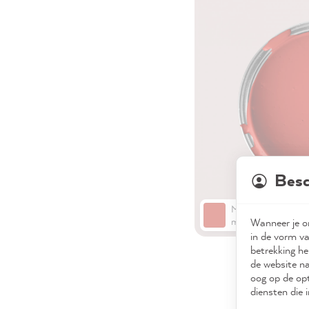
Besc
MissPompadour R
Wanneer je on
met Chili
in de vorm va
betrekking he
de website na
oog op de opt
diensten die