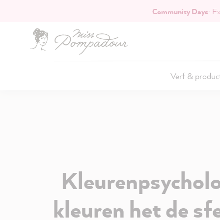
Community Days
: E
naar de hoofdinhoud
Verf & produc
Kleurenpsycholo
kleuren het de sfe