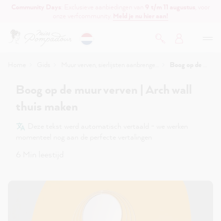
Community Days
: Exclusieve aanbiedingen van
9 t/m 11 augustus
, voor
de hoofdinhoud
onze verfcommunity.
Meld je nu hier aan!
Home
Gids
Muur verven, sierlijsten aanbrengen & behangen
Boog op de muur verven | Arch wall thuis maken
Boog op de muur verven | Arch wall
thuis maken
Deze tekst werd automatisch vertaald - we werken
momenteel nog aan de perfecte vertalingen
6 Min leestijd