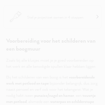
Projecthulp: Muren
Stel je projectset samen in 4 stappen
Voorbereiding voor het schilderen van
een boogmuur
Zoals bij alle klusjes moet je je goed voorbereiden op
het werk en alle benodigde spullen klaar hebben liggen
Bij het schilderen van een boog is het
voorbereidende
werk met potlood en tape
bijzonder belangrijk, dus zorg
naast penseel en verf ook voor het tekengerei. Wat je
nodig hebt iseen
punaise/nagel en hamer
, een
touwtje
met potlood
, alsmede een
waterpas en schilderstape