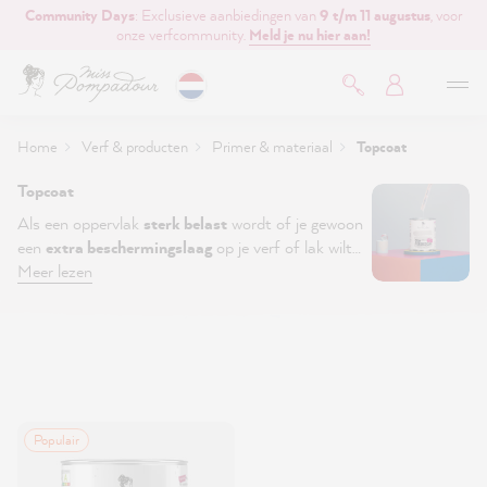
Community Days
: Exclusieve aanbiedingen van
9 t/m 11 augustus
, voor
de hoofdinhoud
onze verfcommunity.
Meld je nu hier aan!
Home
Verf & producten
Primer & materiaal
Topcoat
Topcoat
Als een oppervlak
sterk belast
wordt of je gewoon
een
extra beschermingslaag
op je verf of lak wilt
aanbrengen, lak je resultaat dan af met een
Meer lezen
topcoat! Met onze topcoat
Verzegelen Maar
krijg
je een sterke, prachtig
matte finish
.
Filter:
Populair