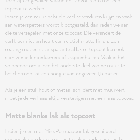
Toch zijn er gevallen waarin het zinvol is om met een
topcoat te werken.
Indien je een muur hebt die veel te verduren krijgt en vaak
aan waterspetters wordt blootgesteld, dan raden we aan
die te verzegelen met onze topcoat. Die verandert de
verfkleur niet en heeft een relatief matte finish. Een
coating met een transparante aflak of topcoat kan ook
slim zijn in kinderkamers of trappenhuizen. Vaak is het
voldoende om alleen het onderste deel van de muur te
beschermen tot een hoogte van ongeveer 1,5 meter.
Als je een stuk hout of metaal schildert met muurverf,
moet je de verflaag altijd verstevigen met een laag topcoat.
Matte blanke lak als topcoat
Indien je een met MissPompadour lak geschilderd
oppervlak nog duurzamer wilt maken, raden we aan het