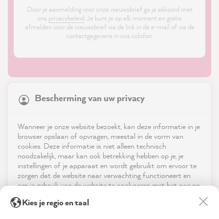
Door je aanmelding voor onze nieuwsbrief ga je akkoord met
ons
privacybeleid
. Je kunt je op elk moment en gratis
afmelden voor de nieuwsbrief via de link in de e-mail of via de
contactgegevens in ons colofon.
21,847
Reviews
Bescherming van uw privacy
4.9
rating
8,976
reviews
Shop
Wanneer je onze website bezoekt, kan deze informatie in je
reviews-io
browser opslaan of opvragen, meestal in de vorm van
Service
cookies. Deze informatie is niet alleen technisch
noodzakelijk, maar kan ook betrekking hebben op je, je
instellingen of je apparaat en wordt gebruikt om ervoor te
Neem contact op met
zorgen dat de website naar verwachting functioneert en
om je gebruik van de website te analyseren met het oog op
App downloaden
de optimalisering ervan, en om gepersonaliseerde
Anonym
Kies je regio en taal
advertenties aan te bieden via de diensten die in de
Verified Customer
verklaring inzake gegevensbescherming worden genoemd.
Prijzen
MissPompadour Farbkarten-Set Weißtöne