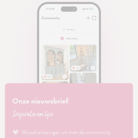
Onze nieuwsbrief
Inspiratie en tips
Wissel ervaringen uit met de community.