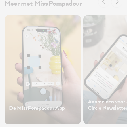
Meer met MissPompadour
Aanmelden voor
De MissPompadour App
Circle Newslette