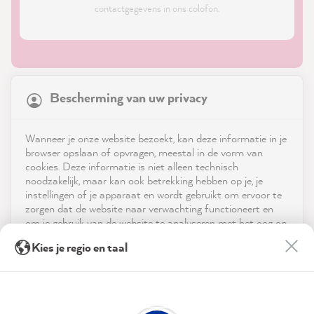
contactgegevens in ons colofon.
21,886
Reviews
Bescherming van uw privacy
4.9
rating
8,991
reviews
Shop
Wanneer je onze website bezoekt, kan deze informatie in je
reviews-io
browser opslaan of opvragen, meestal in de vorm van
Service
cookies. Deze informatie is niet alleen technisch
noodzakelijk, maar kan ook betrekking hebben op je, je
instellingen of je apparaat en wordt gebruikt om ervoor te
Neem contact op met
zorgen dat de website naar verwachting functioneert en
om je gebruik van de website te analyseren met het oog op
App downloaden
de optimalisering ervan, en om gepersonaliseerde
Anne L
Kies je regio en taal
advertenties aan te bieden via de diensten die in de
Verified Customer
verklaring inzake gegevensbescherming worden genoemd.
Prijzen
The color selection is simply great. The
before and after pictures show very
Door op "Accepteren & sluiten" te klikken, ga je vrijwillig
Sociale media
convincingly what you could change within
akkoord (op elk moment herroepbaar) met deze