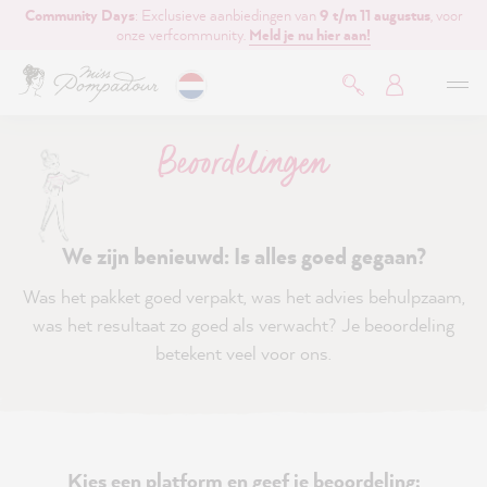
Community Days
: Exclusieve aanbiedingen van
9 t/m 11 augustus
, voor
de hoofdinhoud
onze verfcommunity.
Meld je nu hier aan!
Beoordelingen
We zijn benieuwd: Is alles goed gegaan?
Was het pakket goed verpakt, was het advies behulpzaam,
was het resultaat zo goed als verwacht? Je beoordeling
betekent veel voor ons.
Kies een platform en geef je beoordeling: