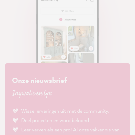
Onze nieuwsbrief
Inspiratie en tips
Wissel ervaringen uit met de community.
Deel projecten en word beloond.
Leer verven als een pro! Al onze vakkennis van