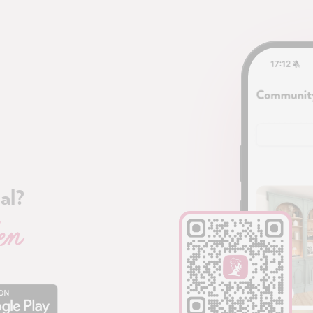
al?
en