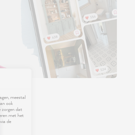
ragen, meestal
kan ook
e zorgen dat
seren met het
via de