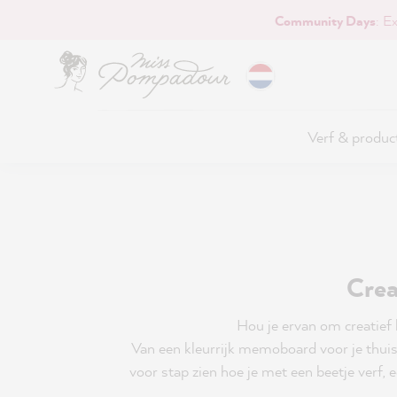
Community Days
: E
naar de hoofdinhoud
Verf & produc
Crea
Hou je ervan om creatief b
Van een kleurrijk memoboard voor je thuisw
voor stap zien hoe je met een beetje verf, 