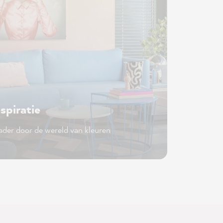
nspiratie
ader door de wereld van kleuren