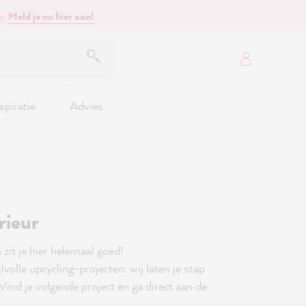
y.
Meld je nu hier aan!
spiratie
Advies
rieur
 zit je hier helemaal goed!
olle upcycling-projecten: wij laten je stap
Vind je volgende project en ga direct aan de