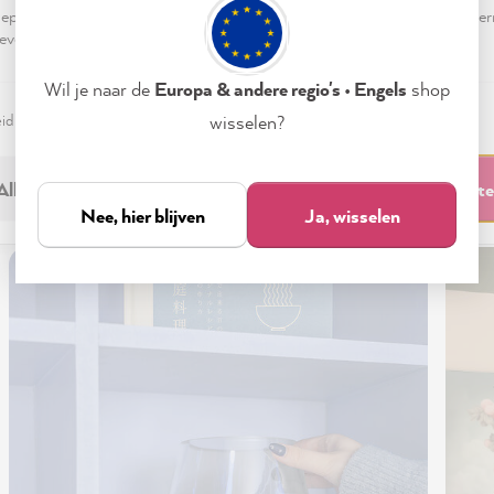
pteren & sluiten" te klikken, ga je vrijwillig akkoord (op elk moment he
evensverwerking.
Wil je naar de
Europa & andere regio's • Engels
shop
eid
Colofon
Instellen
wisselen?
our
Alleen noodzakelijk
Accepteren & sluit
Nee, hier blijven
Ja, wisselen