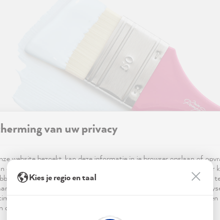
herming van uw privacy
ze website bezoekt, kan deze informatie in je browser opslaan of opv
n cookies. Deze informatie is niet alleen technisch noodzakelijk, maar 
Deze reviews zijn automatisch vertaald
Kies je regio en taal
bben op je, je instellingen of je apparaat en wordt gebruikt om ervoor t
Excellent
4.91
based on
21,869
reviews
ar verwachting functioneert en om je gebruik van de website te analy
imalisering ervan, en om gepersonaliseerde advertenties aan te bieden 
 in de verklaring inzake gegevensbescherming worden genoemd.
Toon beoordelingen