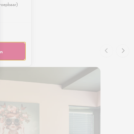
rroepbaar)
en