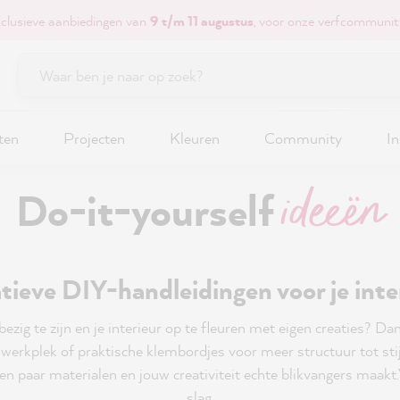
xclusieve aanbiedingen van
9 t/m 11 augustus
, voor onze verfcommunit
ten
Projecten
Kleuren
Community
In
ideeën
Do-it-yourself
tieve DIY-handleidingen voor je inte
ezig te zijn en je interieur op te fleuren met eigen creaties? Dan
erkplek of praktische klembordjes voor meer structuur tot stijlv
een paar materialen en jouw creativiteit echte blikvangers maakt.
slag.