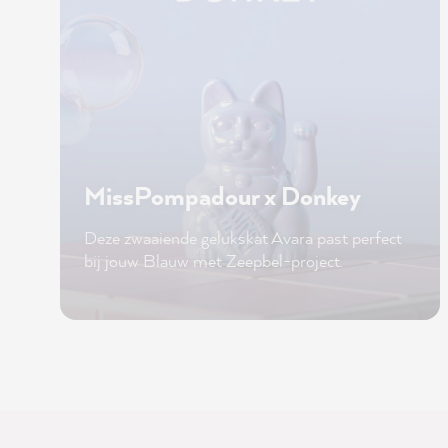
MissPompadour x Donkey
Deze zwaaiende gelukskat Avara past perfect
bij jouw Blauw met Zeepbel-project.