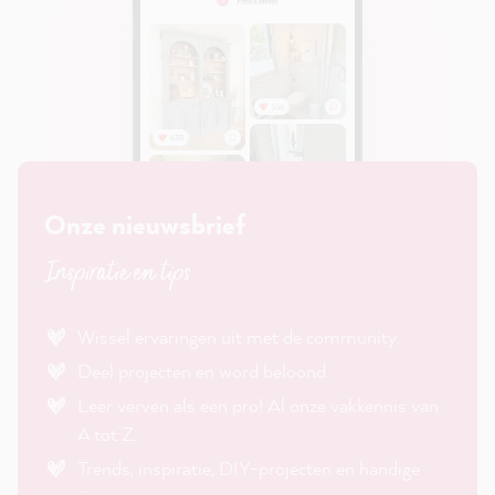
Onze nieuwsbrief
Inspiratie en tips
Wissel ervaringen uit met de community.
Deel projecten en word beloond.
Leer verven als een pro! Al onze vakkennis van
A tot Z.
Trends, inspiratie, DIY-projecten en handige