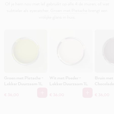
Of je hem nou met lef gebruikt op alle 4 de muren, of wat
subtieler als eyecatcher,
Groen met Pistache
brengt een
vrolijke glans in huis.
Groen met Pistache -
Wit met Poeder -
Bruin met
Lekker Duurzaam 1L
Lekker Duurzaam 1L
Chocolade
Duurzaam
€ 36,00
€ 36,00
€ 36,00