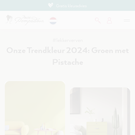
Gratis kleuradvies
de hoofdinhoud
#lekkerverven
Onze Trendkleur 2024: Groen met
Pistache