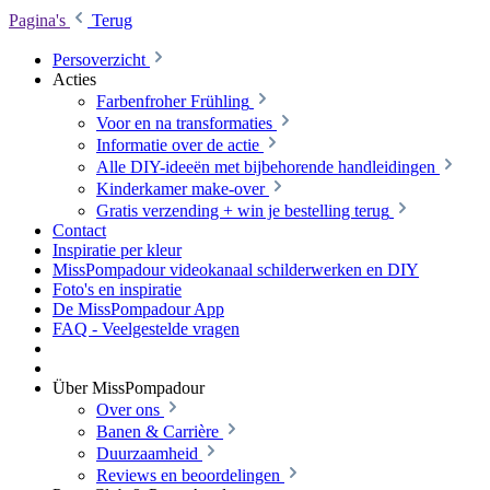
Pagina's
Terug
Persoverzicht
Acties
Farbenfroher Frühling
Voor en na transformaties
Informatie over de actie
Alle DIY-ideeën met bijbehorende handleidingen
Kinderkamer make-over
Gratis verzending + win je bestelling terug
Contact
Inspiratie per kleur
MissPompadour videokanaal schilderwerken en DIY
Foto's en inspiratie
De MissPompadour App
FAQ - Veelgestelde vragen
Über MissPompadour
Over ons
Banen & Carrière
Duurzaamheid
Reviews en beoordelingen